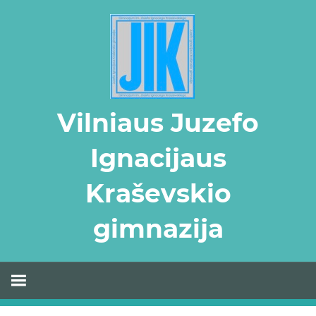
Skip
to
content
Vilniaus Juzefo
Ignacijaus
Kraševskio
gimnazija