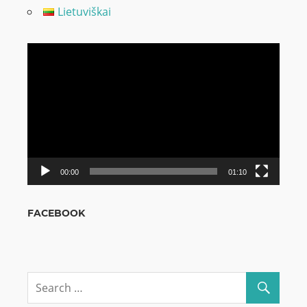
Lietuviškai
Odtwarzacz
video
00:00
01:10
FACEBOOK