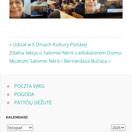
Nawigacja
Previous
Udział w X Dniach Kultury Polskiej
Next
Post:
Zdalna lekcja o Salomei Nėris z edukatorem Domu-
wpisu
Post:
Muzeum Salomei Nėris i Bernardasa Bučasa
POCZTA VJIKG
POGODA
PATYČIŲ DĖŽUTĖ