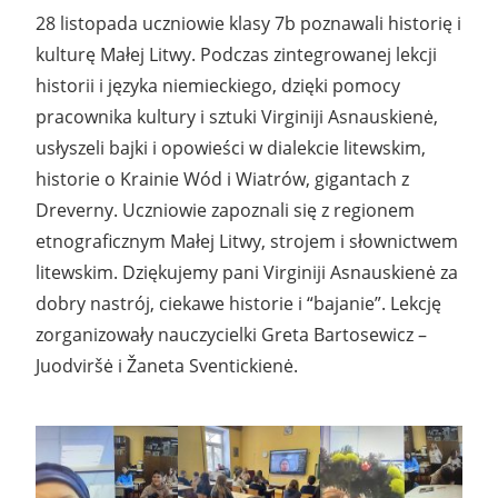
28 listopada uczniowie klasy 7b poznawali historię i
kulturę Małej Litwy. Podczas zintegrowanej lekcji
historii i języka niemieckiego, dzięki pomocy
pracownika kultury i sztuki Virginiji Asnauskienė,
usłyszeli bajki i opowieści w dialekcie litewskim,
historie o Krainie Wód i Wiatrów, gigantach z
Dreverny. Uczniowie zapoznali się z regionem
etnograficznym Małej Litwy, strojem i słownictwem
litewskim. Dziękujemy pani Virginiji Asnauskienė za
dobry nastrój, ciekawe historie i “bajanie”. Lekcję
zorganizowały nauczycielki Greta Bartosewicz –
Juodviršė i Žaneta Sventickienė.