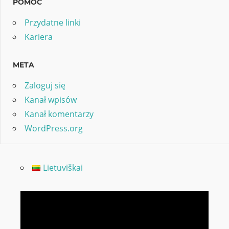
POMOC
Przydatne linki
Kariera
META
Zaloguj się
Kanał wpisów
Kanał komentarzy
WordPress.org
Lietuviškai
Odtwarzacz
video