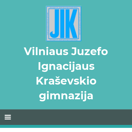
Skip
to
content
Vilniaus Juzefo
Ignacijaus
Kraševskio
gimnazija