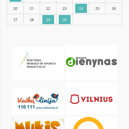
KALENDARZ
pon.
wt.
śr.
czw.
pt.
sob.