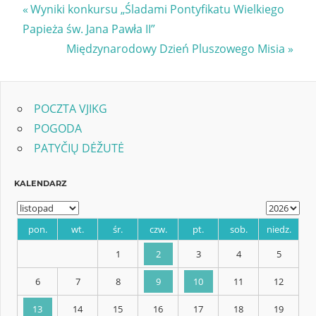
Nawigacja
Previous
Wyniki konkursu „Śladami Pontyfikatu Wielkiego
Post:
Papieża św. Jana Pawła II”
wpisu
Next
Międzynarodowy Dzień Pluszowego Misia
Post:
POCZTA VJIKG
POGODA
PATYČIŲ DĖŽUTĖ