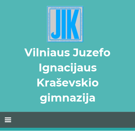
Skip
to
content
Vilniaus Juzefo
Ignacijaus
Kraševskio
gimnazija