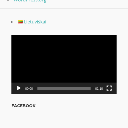
Lietuviškai
Odtwarzacz
video
00:00
01:10
FACEBOOK