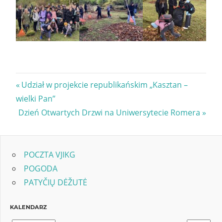
Nawigacja
Previous
Udział w projekcie republikańskim „Kasztan –
Post:
wielki Pan”
wpisu
Next
Dzień Otwartych Drzwi na Uniwersytecie Romera
Post:
POCZTA VJIKG
POGODA
PATYČIŲ DĖŽUTĖ