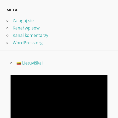
META
Zaloguj się
Kanał wpisów
Kanał komentarzy
WordPress.org
Lietuviškai
Odtwarzacz
video