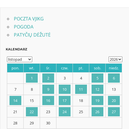
Post:
POCZTA VJIKG
POGODA
PATYČIŲ DĖŽUTĖ