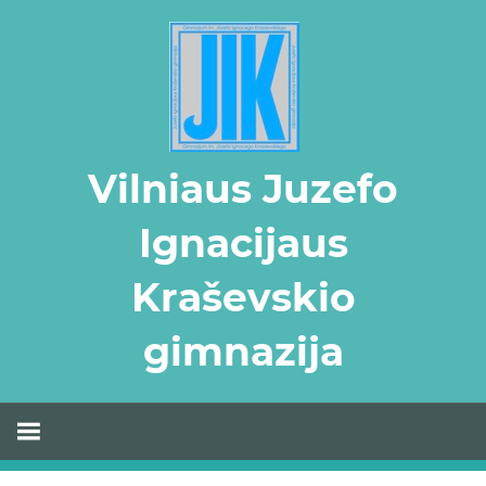
Skip
to
content
Vilniaus Juzefo
Ignacijaus
Kraševskio
gimnazija