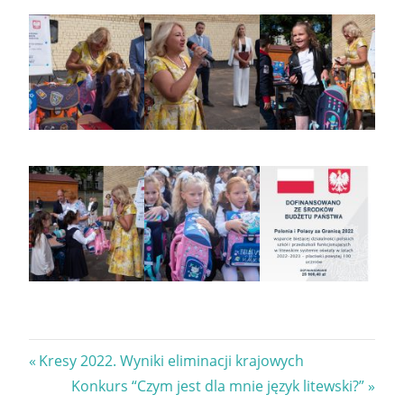
Nawigacja
Previous
Kresy 2022. Wyniki eliminacji krajowych
Post:
Next
Konkurs “Czym jest dla mnie język litewski?”
wpisu