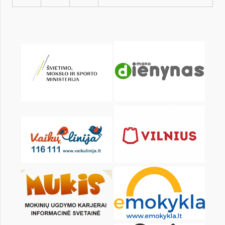
KALENDARZ
pon.
wt.
śr.
czw.
pt.
sob.
1
2
3
4
5
7
8
9
10
11
12
14
15
16
17
18
19
21
22
23
24
25
26
28
29
30