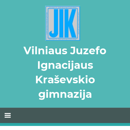
Skip
to
content
Vilniaus Juzefo
Ignacijaus
Kraševskio
gimnazija