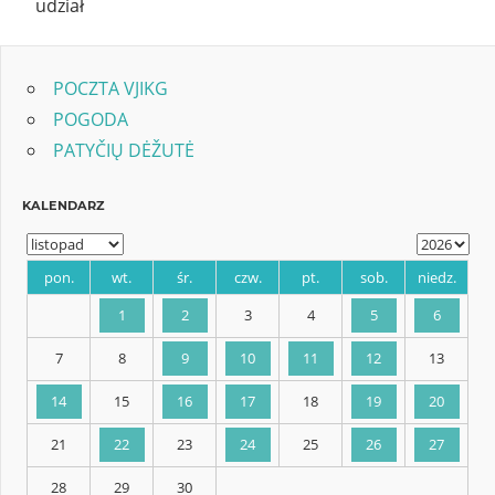
udział
POCZTA VJIKG
POGODA
PATYČIŲ DĖŽUTĖ