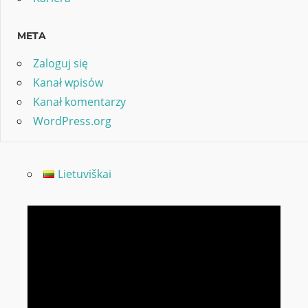
META
Zaloguj się
Kanał wpisów
Kanał komentarzy
WordPress.org
Lietuviškai
Odtwarzacz
video