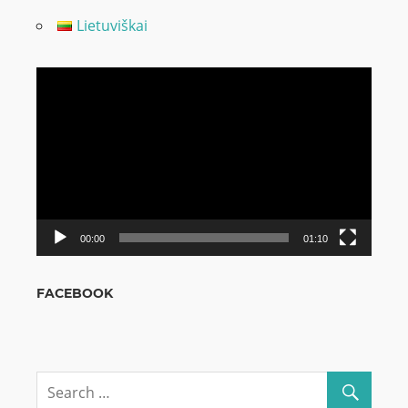
Lietuviškai
Odtwarzacz
video
00:00
01:10
FACEBOOK