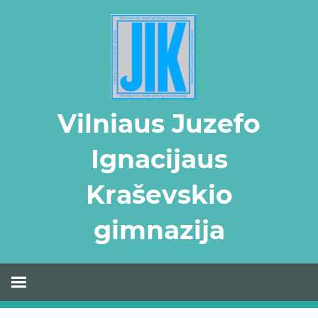
Skip
to
content
Vilniaus Juzefo
Ignacijaus
Kraševskio
gimnazija