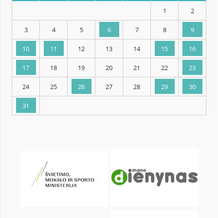
KALENDARZ
pon.
wt.
śr.
czw.
pt.
sob.