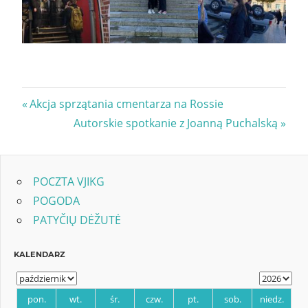
Nawigacja
Previous
Akcja sprzątania cmentarza na Rossie
Post:
Next
Autorskie spotkanie z Joanną Puchalską
wpisu
Post:
POCZTA VJIKG
POGODA
PATYČIŲ DĖŽUTĖ