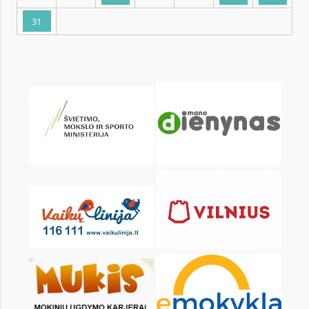
KALENDARZ
pon.
wt.
śr.
czw.
pt.
sob.
1
3
4
5
6
7
8
10
11
12
13
14
15
17
18
19
20
21
22
24
25
26
27
28
29