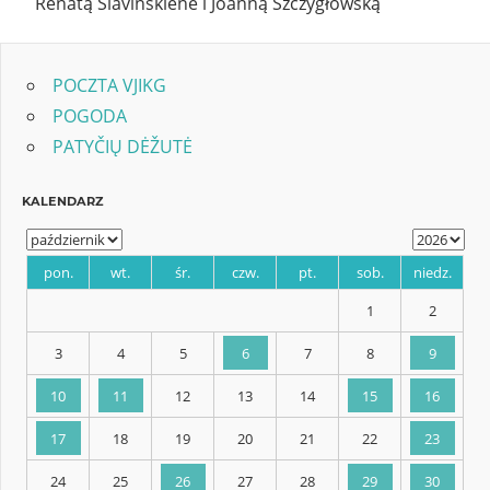
Renatą Slavinskienė i Joanną Szczygłowską
POCZTA VJIKG
POGODA
PATYČIŲ DĖŽUTĖ