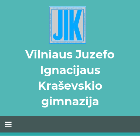
Skip
to
content
Vilniaus Juzefo
Ignacijaus
Kraševskio
gimnazija