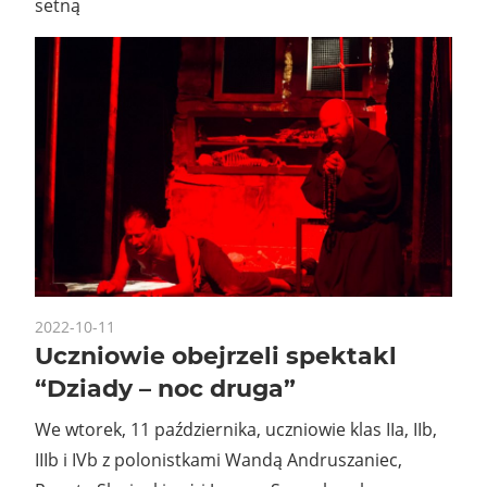
setną
2022-10-11
Uczniowie obejrzeli spektakl
“Dziady – noc druga”
We wtorek, 11 października, uczniowie klas IIa, IIb,
IIIb i IVb z polonistkami Wandą Andruszaniec,