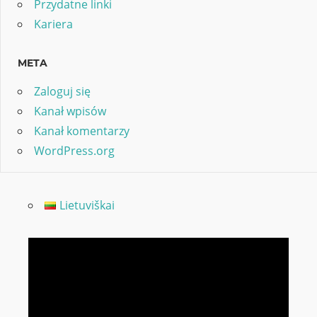
Przydatne linki
Kariera
META
Zaloguj się
Kanał wpisów
Kanał komentarzy
WordPress.org
Lietuviškai
Odtwarzacz
video