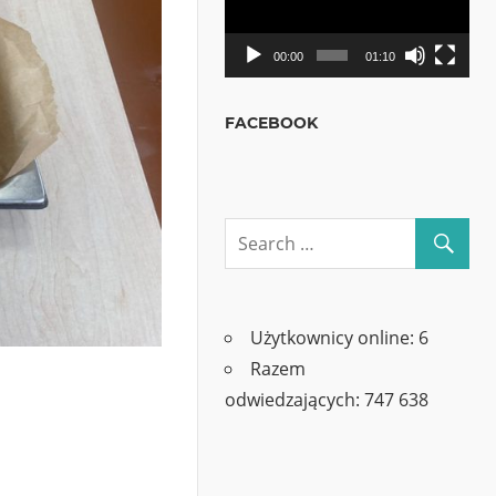
00:00
01:10
FACEBOOK
Użytkownicy online:
6
Razem
odwiedzających:
747 638