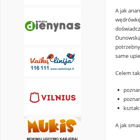
A jak ana
wędrówkę 
doświadcze
Dunowską p
potrzebny 
same upie
Celem tak
poznani
poznan
kształ
A jak smac