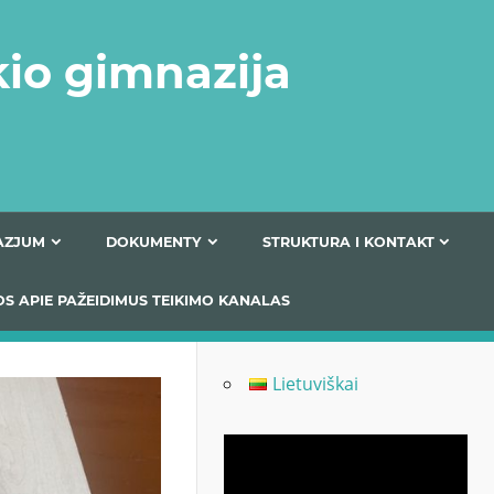
kio gimnazija
FERTA GIMNAZJUM
DOKUMENTY
STRUKTURA
 INFORMACIJOS APIE PAŽEIDIMUS TEIKIMO KANALAS
Lietuviškai
Odtwarzacz
video