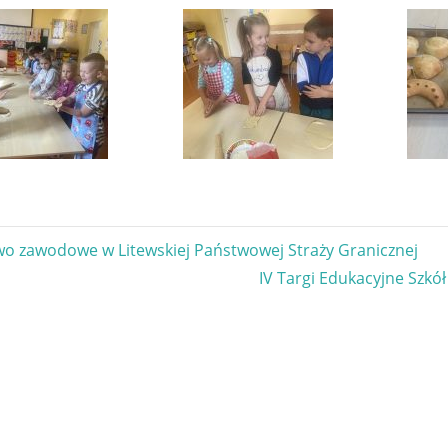
gacja
o zawodowe w Litewskiej Państwowej Straży Granicznej
Next
IV Targi Edukacyjne Szkół
u
Post: