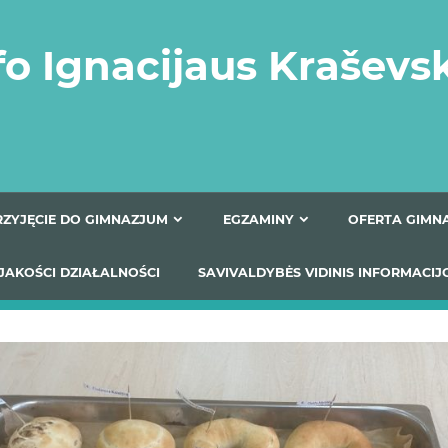
fo Ignacijaus Kraševs
PRZYJĘCIE DO GIMNAZJUM
EGZAMINY
O
YNIKI JAKOŚCI DZIAŁALNOŚCI
SAVIVALDYBĖS VIDINIS