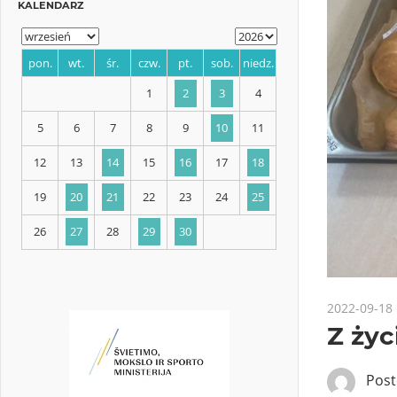
KALENDARZ
pon.
wt.
śr.
czw.
pt.
sob.
niedz.
1
2
3
4
5
6
7
8
9
10
11
12
13
14
15
16
17
18
2022-09-18
Z życ
19
20
21
22
23
24
25
Pos
26
27
28
29
30