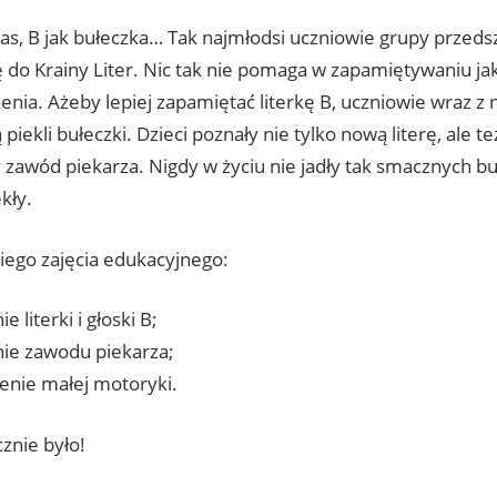
nas, B jak bułeczka… Tak najmłodsi uczniowie grupy przeds
do Krainy Liter. Nic tak nie pomaga w zapamiętywaniu ja
nia. Ażeby lepiej zapamiętać literkę B, uczniowie wraz z n
iekli bułeczki. Dzieci poznały nie tylko nową literę, ale te
zawód piekarza. Nigdy w życiu nie jadły tak smacznych buł
kły.
iego zajęcia edukacyjnego:
e literki i głoski B;
ie zawodu piekarza;
cenie małej motoryki.
znie było!