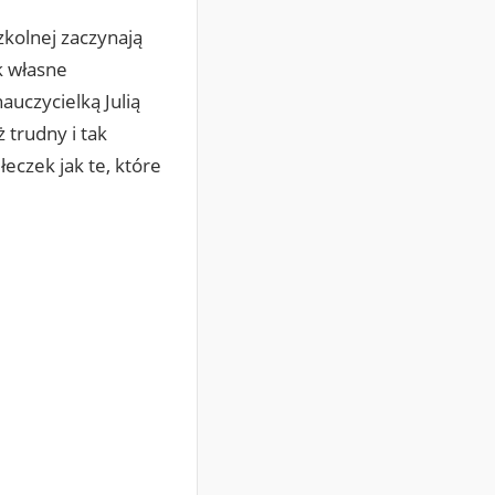
zkolnej zaczynają
k własne
auczycielką Julią
ż trudny i tak
eczek jak te, które