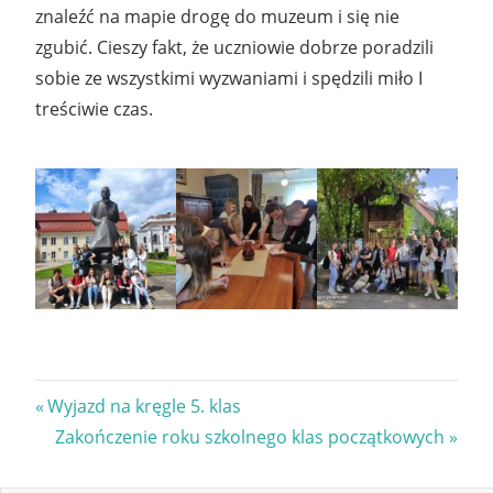
znaleźć na mapie drogę do muzeum i się nie
zgubić. Cieszy fakt, że uczniowie dobrze poradzili
sobie ze wszystkimi wyzwaniami i spędzili miło I
treściwie czas.
Nawigacja
Previous
Wyjazd na kręgle 5. klas
Post:
Next
Zakończenie roku szkolnego klas początkowych
wpisu
Post: