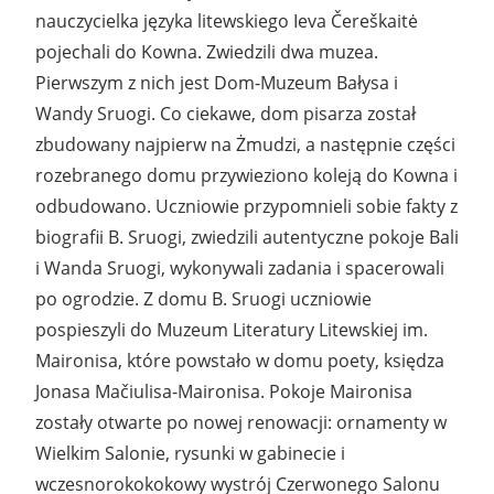
nauczycielka języka litewskiego Ieva Čereškaitė
pojechali do Kowna. Zwiedzili dwa muzea.
Pierwszym z nich jest Dom-Muzeum Bałysa i
Wandy Sruogi. Co ciekawe, dom pisarza został
zbudowany najpierw na Żmudzi, a następnie części
rozebranego domu przywieziono koleją do Kowna i
odbudowano. Uczniowie przypomnieli sobie fakty z
biografii B. Sruogi, zwiedzili autentyczne pokoje Bali
i Wanda Sruogi, wykonywali zadania i spacerowali
po ogrodzie. Z domu B. Sruogi uczniowie
pospieszyli do Muzeum Literatury Litewskiej im.
Maironisa, które powstało w domu poety, księdza
Jonasa Mačiulisa-Maironisa. Pokoje Maironisa
zostały otwarte po nowej renowacji: ornamenty w
Wielkim Salonie, rysunki w gabinecie i
wczesnorokokokowy wystrój Czerwonego Salonu