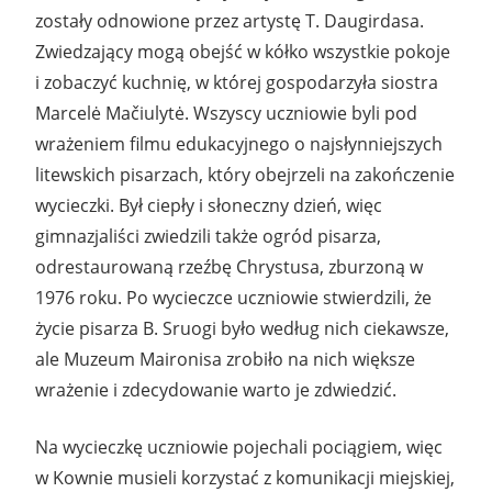
zostały odnowione przez artystę T. Daugirdasa.
Zwiedzający mogą obejść w kółko wszystkie pokoje
i zobaczyć kuchnię, w której gospodarzyła siostra
Marcelė Mačiulytė. Wszyscy uczniowie byli pod
wrażeniem filmu edukacyjnego o najsłynniejszych
litewskich pisarzach, który obejrzeli na zakończenie
wycieczki. Był ciepły i słoneczny dzień, więc
gimnazjaliści zwiedzili także ogród pisarza,
odrestaurowaną rzeźbę Chrystusa, zburzoną w
1976 roku. Po wycieczce uczniowie stwierdzili, że
życie pisarza B. Sruogi było według nich ciekawsze,
ale Muzeum Maironisa zrobiło na nich większe
wrażenie i zdecydowanie warto je zdwiedzić.
Na wycieczkę uczniowie pojechali pociągiem, więc
w Kownie musieli korzystać z komunikacji miejskiej,