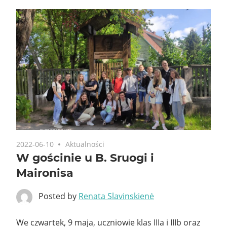
2022-06-10
Aktualności
W gościnie u B. Sruogi i
Maironisa
Posted by
Renata Slavinskienė
We czwartek, 9 maja, uczniowie klas IIIa i IIIb oraz