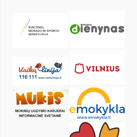
KALENDARZ
pon.
wt.
śr.
czw.
pt.
sob.
1
2
3
4