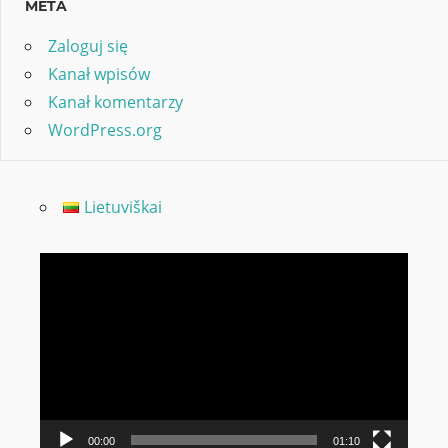
META
Zaloguj się
Kanał wpisów
Kanał komentarzy
WordPress.org
Lietuviškai
Odtwarzacz
video
00:00
01:10