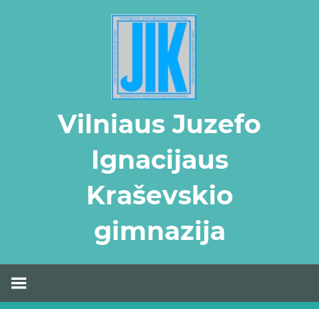
Skip
to
content
Vilniaus Juzefo
Ignacijaus
Kraševskio
gimnazija