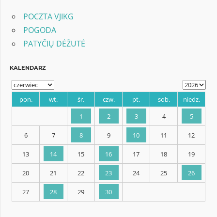
POCZTA VJIKG
POGODA
PATYČIŲ DĖŽUTĖ