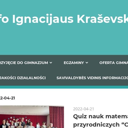
fo Ignacijaus Kraševs
PRZYJĘCIE DO GIMNAZJUM
EGZAMINY
O
YNIKI JAKOŚCI DZIAŁALNOŚCI
SAVIVALDYBĖS VIDINIS
2-04-21
2022-04-21
Quiz nauk matem
przyrodniczych “