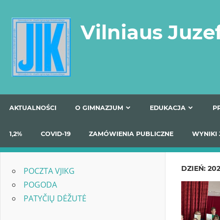
Skip
to
Vilniaus Juze
content
AKTUALNOŚCI
O GIMNAZJUM
EDUKACJA
1,2%
COVID-19
ZAMÓWIENIA PUBLICZNE
W
DZIEŃ:
202
POCZTA VJIKG
POGODA
PATYČIŲ DĖŽUTĖ