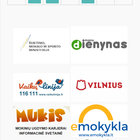
KALENDARZ
pon.
wt.
śr.
czw.
pt.
sob.
1
2
4
5
6
7
8
9
11
12
13
14
15
16
18
19
20
21
22
23
25
26
27
28
29
30