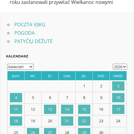
roku zaolanowali przywitać Wielkanoc nowymi
POCZTA VJIKG
POGODA
PATYČIŲ DĖŽUTĖ