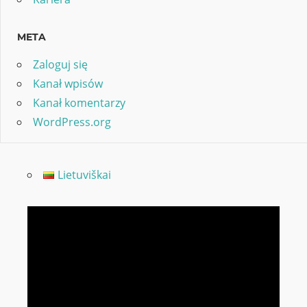
META
Zaloguj się
Kanał wpisów
Kanał komentarzy
WordPress.org
Lietuviškai
Odtwarzacz
video