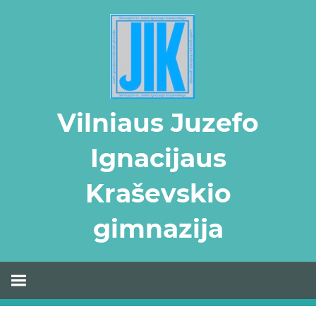
Skip
to
content
Vilniaus Juzefo
Ignacijaus
Kraševskio
gimnazija