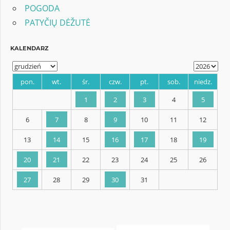
POGODA
PATYČIŲ DĖŽUTĖ