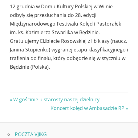
12 grudnia w Domu Kultury Polskiej w Wilnie
odbyły się przesłuchania do 28. edycji
Międzynarodowego Festiwalu Kolęd i Pastorałek
im. ks. Kazimierza Szwarlika w Będzinie.
Gratulujemy Elżbiecie Rosowskiej z IIb klasy (naucz.
Janina Stupienko) wygranej etapu klasyfikacyjnego i
trafienia do finału, który odbędzie się w styczniu w
Będzinie (Polska).
Nawigacja
Previous
W gościnie u starosty naszej dzielnicy
Post:
Next
Koncert kolęd w Ambasadzie RP
wpisu
Post:
POCZTA VJIKG