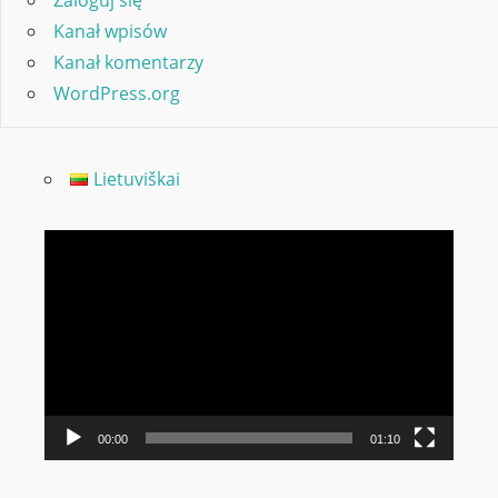
Zaloguj się
Kanał wpisów
Kanał komentarzy
WordPress.org
Lietuviškai
Odtwarzacz
video
00:00
01:10