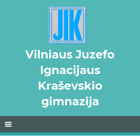
Skip
to
content
Vilniaus Juzefo
Ignacijaus
Kraševskio
gimnazija