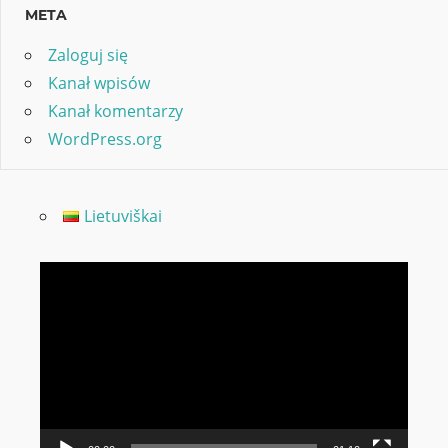
META
Zaloguj się
Kanał wpisów
Kanał komentarzy
WordPress.org
Lietuviškai
Odtwarzacz
video