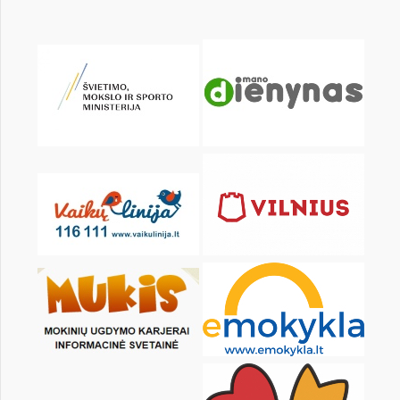
KALENDARZ
pon.
wt.
śr.
czw.
pt.
sob.
1
2
3
4
5
6
8
9
10
11
12
13
15
16
17
18
19
20