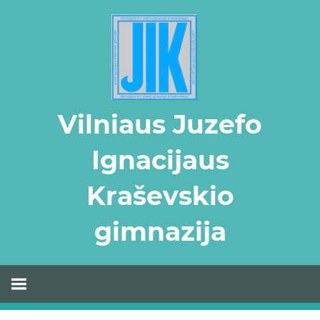
Skip
to
content
Vilniaus Juzefo
Ignacijaus
Kraševskio
gimnazija