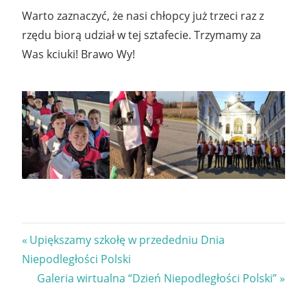
Warto zaznaczyć, że nasi chłopcy już trzeci raz z
rzędu biorą udział w tej sztafecie. Trzymamy za
Was kciuki! Brawo Wy!
Nawigacja
Previous
Upiększamy szkołę w przededniu Dnia
Post:
Niepodległości Polski
wpisu
Next
Galeria wirtualna “Dzień Niepodległości Polski”
Post: