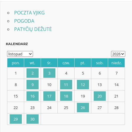
POCZTA VJIKG
POGODA
PATYČIŲ DĖŽUTĖ