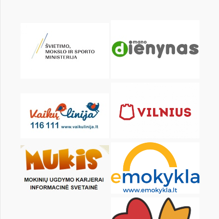
KALENDARZ
pon.
wt.
śr.
czw.
pt.
sob.
1
2
3
4
5
6
8
9
10
11
12
13
15
16
17
18
19
20
22
23
24
25
26
27
29
30