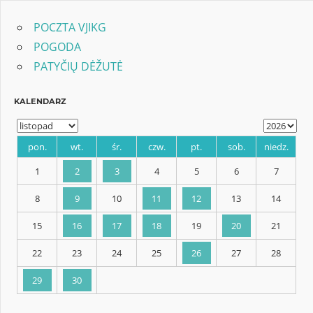
POCZTA VJIKG
POGODA
PATYČIŲ DĖŽUTĖ