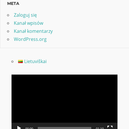
META
Zaloguj się
Kanał wpisów
Kanał komentarzy
WordPress.org
Lietuviškai
Odtwarzacz
video
00:00
01:10