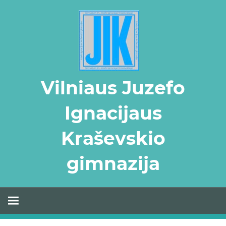
Skip
to
content
Vilniaus Juzefo
Ignacijaus
Kraševskio
gimnazija