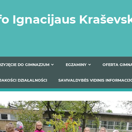
fo Ignacijaus Kraševs
PRZYJĘCIE DO GIMNAZJUM
EGZAMINY
O
YNIKI JAKOŚCI DZIAŁALNOŚCI
SAVIVALDYBĖS VIDINIS