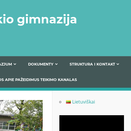
kio gimnazija
FERTA GIMNAZJUM
DOKUMENTY
STRUKTURA
 INFORMACIJOS APIE PAŽEIDIMUS TEIKIMO KANALAS
Lietuviškai
Odtwarzacz
video