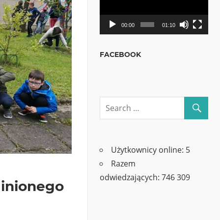
00:00
01:10
FACEBOOK
Użytkownicy online:
5
Razem
odwiedzających:
746 309
inionego