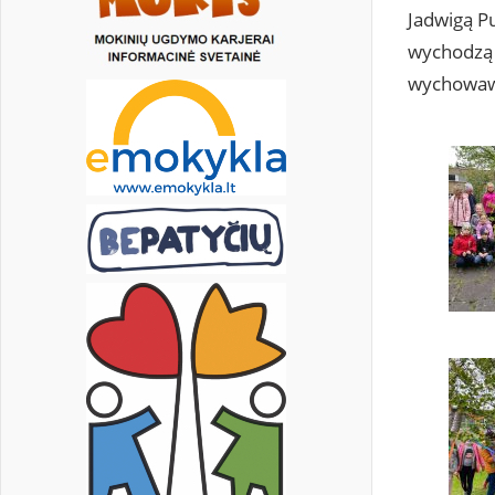
Jadwigą Pu
wychodzą z
wychowawc