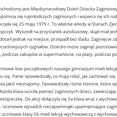
bchodzony jest Międzynarodowy Dzień Dziecka Zaginioneg
omina się najmłodszych zaginionych i wspiera się ich rodz
oczęła się 25 maja 1979 r. To właśnie wtedy w Stanach Zje
łopczyk. Wyszedł na przystanek autobusowy, skąd miał jec
dotarł jednak na miejsce, przepadł bez śladu. Zaginięcie zd
cześniejszych sygnałów. Dziecko może zaginąć pozostaw
 podczas zakupów w supermarkecie, na plaży, podczas po
zniowie klas początkowych naszego gimnazjum mieli lekc
 się. Panie opowiedziały, co mają robić, jak zachować się, 
ia jakiś nieznajomy. Opowiedziały różne historie, które w
Każda klasa uczciła pamięć zaginionych dzieci, zawieszają
wstążeczkę. Do akcji dołączyła się 5a klasa wraz z wychow
 Uczniowie wysadzili niezapominajki upamiętniające zagin
 uczniowie klasy 5b mieli lekcję wychowawczą z wychowa