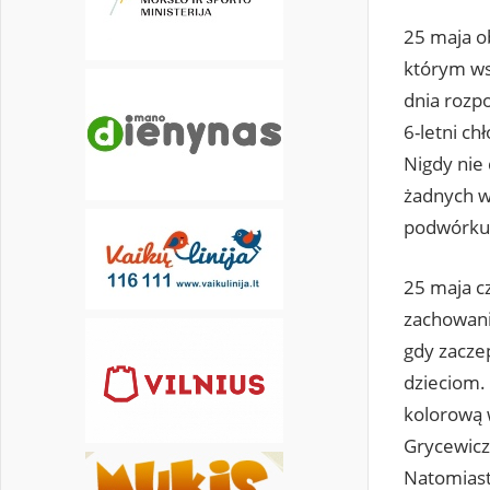
25 maja o
31
którym wsp
dnia rozp
6-letni ch
Nigdy nie 
żadnych w
podwórku,
25 maja c
zachowaniu
gdy zaczep
dzieciom. 
kolorową 
Grycewicz.
Natomiast