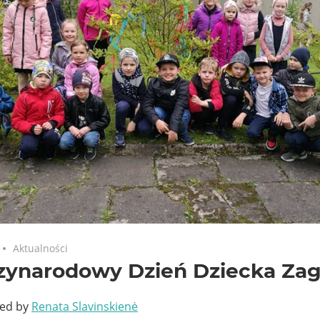
Aktualności
zynarodowy Dzień Dziecka Zag
ted by
Renata Slavinskienė