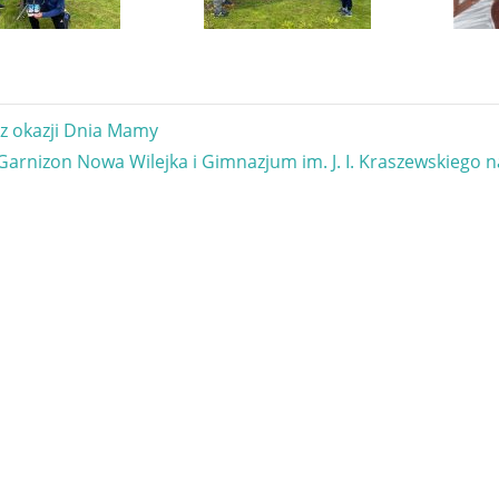
gacja
 z okazji Dnia Mamy
Next
Garnizon Nowa Wilejka i Gimnazjum im. J. I. Kraszewskiego 
u
Post: