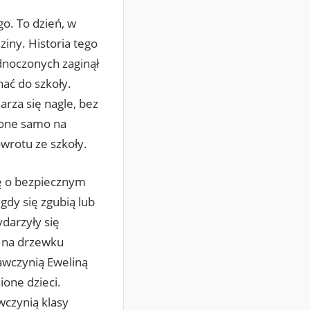
o. To dzień, w
iny. Historia tego
dnoczonych zaginął
hać do szkoły.
arza się nagle, bez
ione samo na
wrotu ze szkoły.
ję o bezpiecznym
gdy się zgubią lub
ydarzyły się
c na drzewku
awczynią Eweliną
ione dzieci.
wczynią klasy