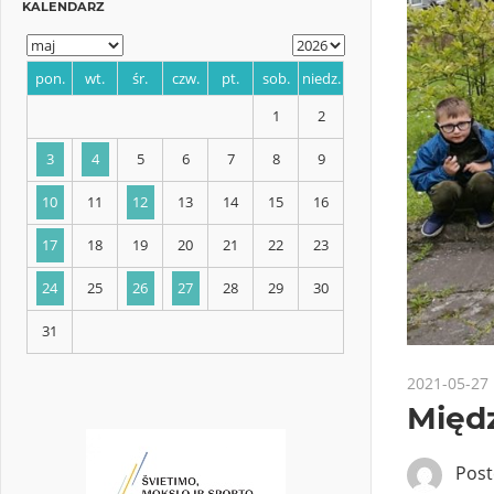
KALENDARZ
pon.
wt.
śr.
czw.
pt.
sob.
niedz.
1
2
3
4
5
6
7
8
9
10
11
12
13
14
15
16
2021-05-27
Międ
17
18
19
20
21
22
23
Pos
24
25
26
27
28
29
30