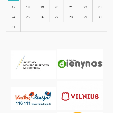
KALENDARZ
pon.
wt.
śr.
czw.
pt.
sob.
1
3
4
5
6
7
8
10
11
12
13
14
15
17
18
19
20
21
22
24
25
26
27
28
29