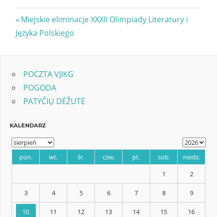
Nawigacja
Previous
Miejskie eliminacje XXXII Olimpiady Literatury i
Post:
Języka Polskiego
wpisu
POCZTA VJIKG
POGODA
PATYČIŲ DĖŽUTĖ