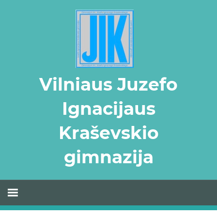
Skip
to
content
Vilniaus Juzefo
Ignacijaus
Kraševskio
gimnazija