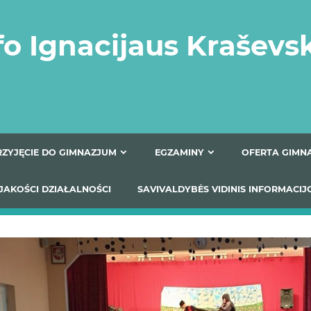
fo Ignacijaus Kraševs
PRZYJĘCIE DO GIMNAZJUM
EGZAMINY
O
YNIKI JAKOŚCI DZIAŁALNOŚCI
SAVIVALDYBĖS VIDINIS