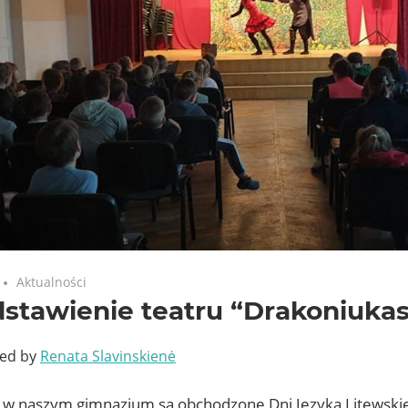
Aktualności
stawienie teatru “Drakoniuka
ted by
Renata Slavinskienė
 w naszym gimnazjum są obchodzone Dni Języka Litewskieg