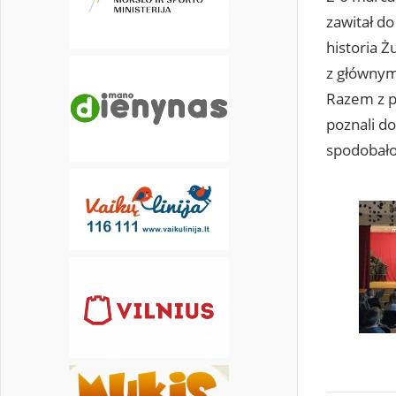
zawitał do
30
31
historia 
z głównym
Razem z pr
poznali do
spodobał