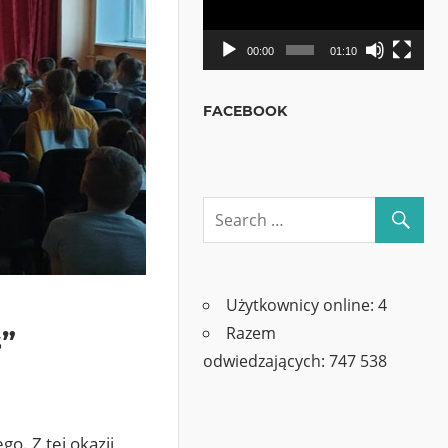
00:00
01:10
FACEBOOK
Użytkownicy online:
4
Razem
s”
odwiedzających:
747 538
o. Z tej okazji