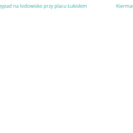
gacja
Next
wypad na lodowisko przy placu Łukiskim
Kierma
Post:
u