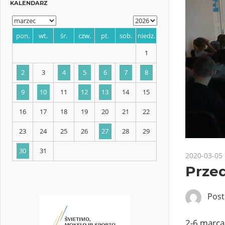
KALENDARZ
pon.
wt.
śr.
czw.
pt.
sob.
niedz.
1
2
3
4
5
6
7
8
2020-03-05
Przed
9
10
11
12
13
14
15
16
17
18
19
20
21
22
Pos
23
24
25
26
27
28
29
2-6 marca