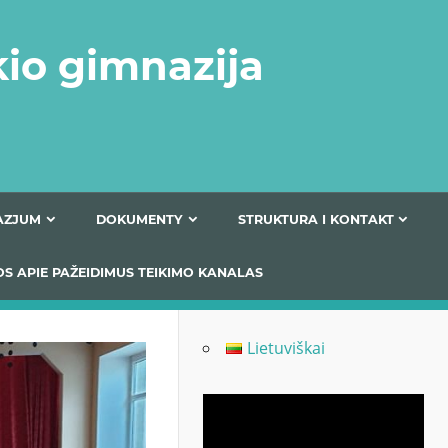
kio gimnazija
FERTA GIMNAZJUM
DOKUMENTY
STRUKTURA
 INFORMACIJOS APIE PAŽEIDIMUS TEIKIMO KANALAS
Lietuviškai
Odtwarzacz
video