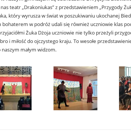
 nas teatr „Drakoniukas” z przedstawieniem „Przygody Żuka
Żuka, który wyrusza w świat w poszukiwaniu ukochanej Bied
 bohaterem w podróż udali się również uczniowie klas p
zyjaciółmi Żuka Dżoja uczniowie nie tylko przeżyli przygo
bro i miłość do ojczystego kraju. To wesołe przedstawieni
o naszym małym widzom.