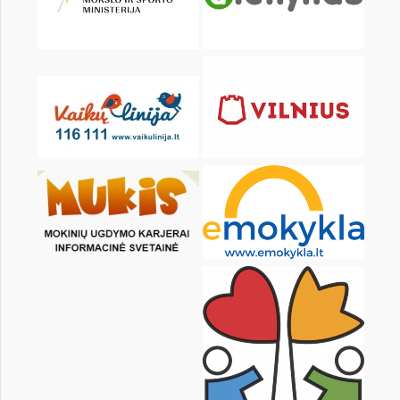
KALENDARZ
pon.
wt.
śr.
czw.
pt.
sob.
1
3
4
5
6
7
8
10
11
12
13
14
15
17
18
19
20
21
22