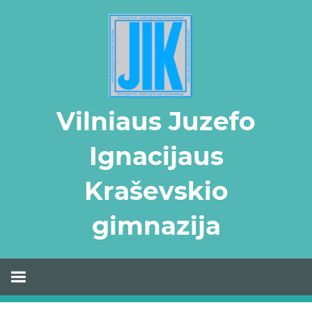
Skip
to
content
Vilniaus Juzefo
Ignacijaus
Kraševskio
gimnazija