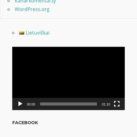
Kanał komentarzy
WordPress.org
Lietuviškai
Odtwarzacz
video
00:00
01:10
FACEBOOK