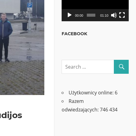
00:00
01:10
FACEBOOK
Użytkownicy online:
6
Razem
odwiedzających:
746 434
udijos