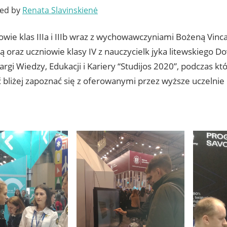
ted by
Renata Slavinskienė
owie klas IIIa i IIIb wraz z wychowawczyniami Bożeną Vincai
 oraz uczniowie klasy IV z nauczycielk jyka litewskiego D
Targi Wiedzy, Edukacji i Kariery “Studijos 2020”, podczas kt
 bliżej zapoznać się z oferowanymi przez wyższe uczelnie