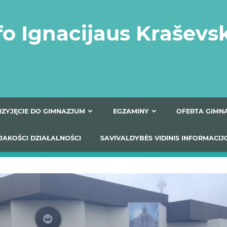
fo Ignacijaus Kraševs
PRZYJĘCIE DO GIMNAZJUM
EGZAMINY
O
YNIKI JAKOŚCI DZIAŁALNOŚCI
SAVIVALDYBĖS VIDINIS