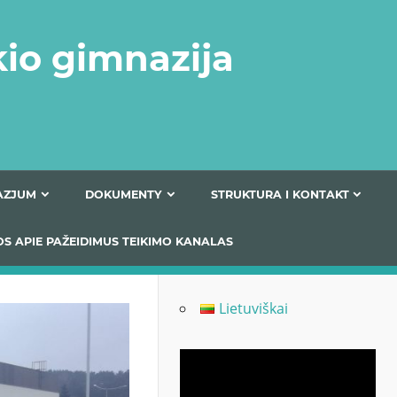
kio gimnazija
FERTA GIMNAZJUM
DOKUMENTY
STRUKTURA
 INFORMACIJOS APIE PAŽEIDIMUS TEIKIMO KANALAS
Lietuviškai
Odtwarzacz
video