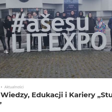
Aktualności
 Wiedzy, Edukacji i Kariery „St
”