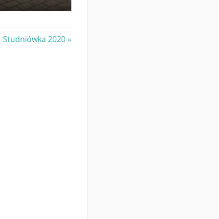
Next
Studniówka 2020
Post: