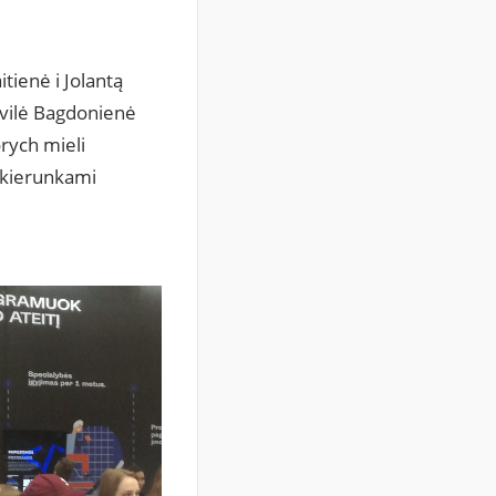
tienė i Jolantą
ovilė Bagdonienė
órych mieli
 kierunkami