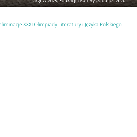
Targi Wiedzy, Edukacji i Kariery „Studijos 2020”
gacja
eliminacje XXXI Olimpiady Literatury i Języka Polskiego
u