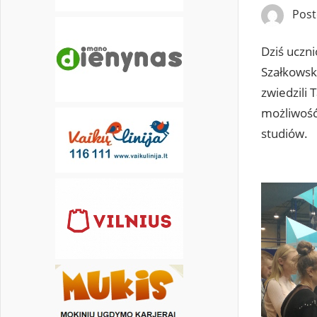
Pos
Dziś uczni
Szałkowską
zwiedzili 
możliwość
studiów.