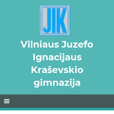
Skip
to
content
Vilniaus Juzefo
Ignacijaus
Kraševskio
gimnazija