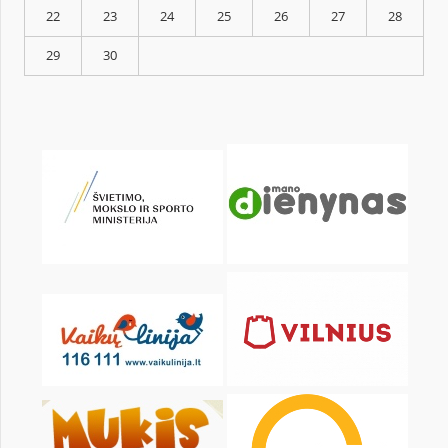
KALENDARZ
pon.
wt.
śr.
czw.
pt.
sob.
1
2
3
4
5
6
8
9
10
11
12
13
15
16
17
18
19
20
22
23
24
25
26
27
29
30