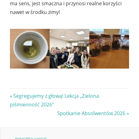
ma sens, jest smaczna i przynosi realne korzyści
nawet w środku zimy!
Nawigacja
Previous
Segregujemy z głową! Lekcja „Zielona
Post:
piśmienność 2026”
wpisu
Next
Spotkanie Absolwentów 2026
Post: