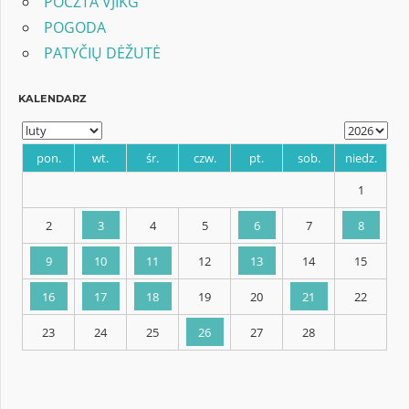
POCZTA VJIKG
POGODA
PATYČIŲ DĖŽUTĖ