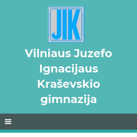
Skip
to
content
Vilniaus Juzefo
Ignacijaus
Kraševskio
gimnazija