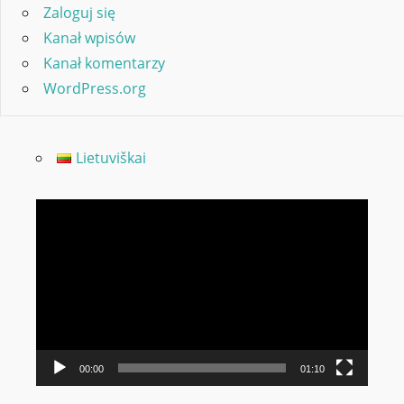
Zaloguj się
Kanał wpisów
Kanał komentarzy
WordPress.org
Lietuviškai
Odtwarzacz
video
00:00
01:10