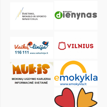
KALENDARZ
pon.
wt.
śr.
czw.
pt.
sob.
2
3
4
5
6
7
9
10
11
12
13
14
16
17
18
19
20
21