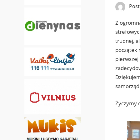
Pos
Z ogromną
strefowych
trudnej, 
początek r
pierwszej 
zadecydow
Dziękujem
samorządu
Życzymy d