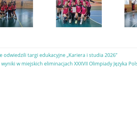
gacja
 odwiedzili targi edukacyjne „Kariera i studia 2026”
 wyniki w miejskich eliminacjach XXXVII Olimpiady Języka Pols
u