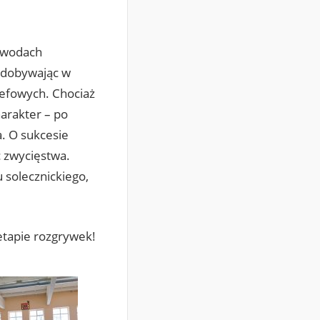
zawodach
 zdobywając w
refowych. Chociaż
harakter – po
a. O sukcesie
 zwycięstwa.
 solecznickiego,
tapie rozgrywek!