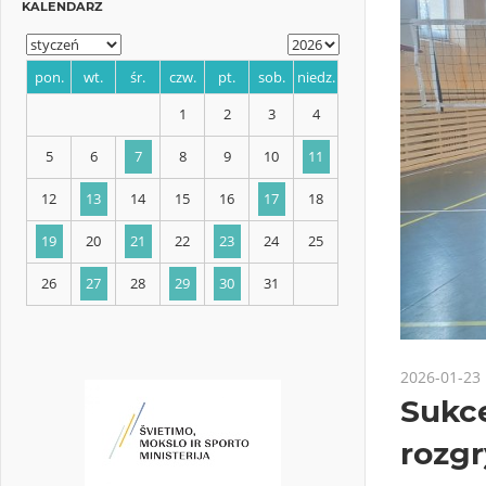
KALENDARZ
pon.
wt.
śr.
czw.
pt.
sob.
niedz.
1
2
3
4
5
6
7
8
9
10
11
12
13
14
15
16
17
18
2026-01-23
Sukc
19
20
21
22
23
24
25
rozg
26
27
28
29
30
31