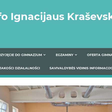
fo Ignacijaus Kraševs
PRZYJĘCIE DO GIMNAZJUM
EGZAMINY
O
YNIKI JAKOŚCI DZIAŁALNOŚCI
SAVIVALDYBĖS VIDINIS