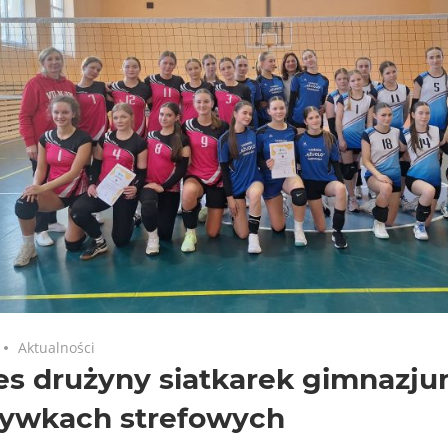
Aktualności
es drużyny siatkarek gimnazj
rywkach strefowych