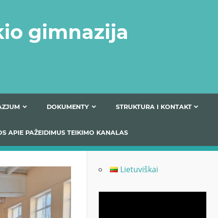
kio gimnazija
FERTA GIMNAZJUM
DOKUMENTY
STRUKTURA
 INFORMACIJOS APIE PAŽEIDIMUS TEIKIMO KANALAS
Lietuviškai
Odtwarzacz
video