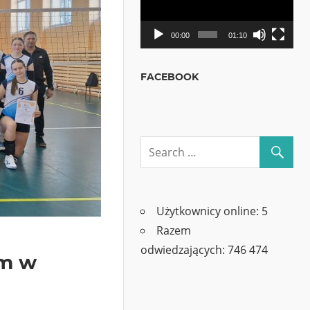
00:00
01:10
FACEBOOK
Użytkownicy online:
5
Razem
odwiedzających:
746 474
um w