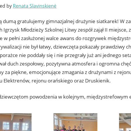
ted by
Renata Slavinskienė
 dumą gratulujemy gimnazjalnej drużynie siatkarek! W 
 Igrzysk Młodzieży Szkolnej Litwy zespół zajął II miejsce,
ale w pełni zasłużonej walce awans do rozgrywek międzyst
ywalizacji nie był łatwy, dziewczęta pokazały prawdziwy c
porażce nie poddały się i nie przegrały już ani jednego set
ał duch zespołowy, pozytywna atmosfera i ogromna chęć
y za piękne, emocjonujące zmagania z drużynami z rejonu
 Elektrenów, rejonu orańskiego oraz Druskienik.
ziewczętom powodzenia w kolejnym, międzystrefowym e