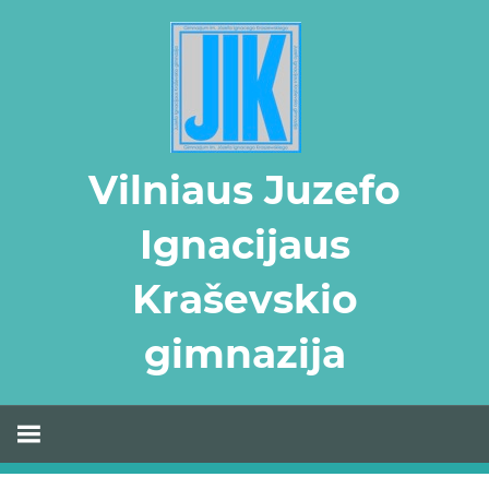
Skip
to
content
Vilniaus Juzefo
Ignacijaus
Kraševskio
gimnazija