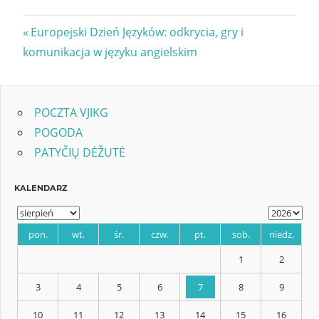
Nawigacja
Previous
Europejski Dzień Języków: odkrycia, gry i
Post:
komunikacja w języku angielskim
wpisu
POCZTA VJIKG
POGODA
PATYČIŲ DĖŽUTĖ