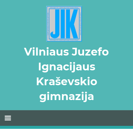
Skip
to
content
Vilniaus Juzefo
Ignacijaus
Kraševskio
gimnazija