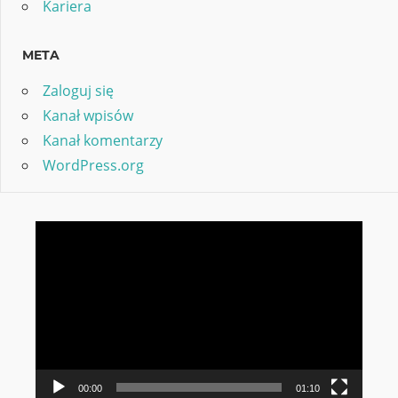
Kariera
META
Zaloguj się
Kanał wpisów
Kanał komentarzy
WordPress.org
Odtwarzacz
video
00:00
01:10