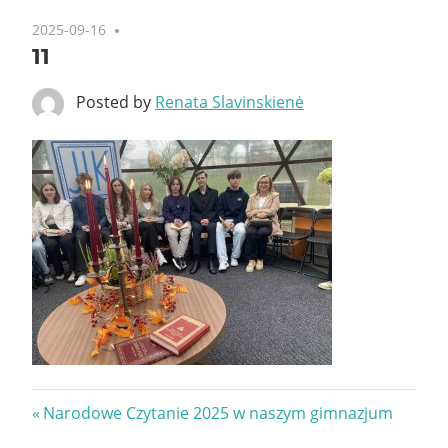
2025-09-16
11
Posted by
Renata Slavinskienė
Nawigacja
Previous
Narodowe Czytanie 2025 w naszym gimnazjum
Post: