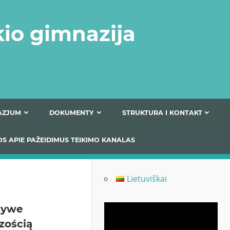
kio gimnazija
FERTA GIMNAZJUM
DOKUMENTY
STRUKTURA
 INFORMACIJOS APIE PAŽEIDIMUS TEIKIMO KANALAS
Lietuviškai
żywe
Odtwarzacz
zością
video