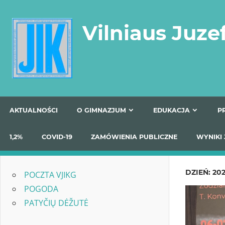
Skip
to
Vilniaus Juze
content
AKTUALNOŚCI
O GIMNAZJUM
EDUKACJA
1,2%
COVID-19
ZAMÓWIENIA PUBLICZNE
W
DZIEŃ:
202
POCZTA VJIKG
POGODA
PATYČIŲ DĖŽUTĖ