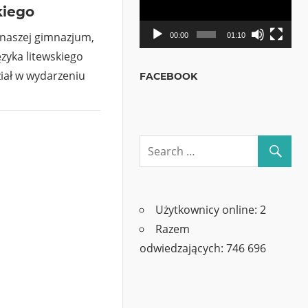
kiego
 naszej gimnazjum,
00:00
01:10
ęzyka litewskiego
ział w wydarzeniu
FACEBOOK
Użytkownicy online:
2
Razem
odwiedzających:
746 696