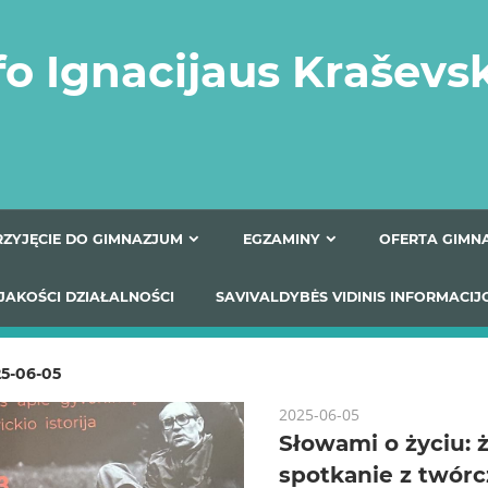
fo Ignacijaus Kraševs
PRZYJĘCIE DO GIMNAZJUM
EGZAMINY
O
YNIKI JAKOŚCI DZIAŁALNOŚCI
SAVIVALDYBĖS VIDINIS
5-06-05
2025-06-05
Słowami o życiu: 
spotkanie z twórc