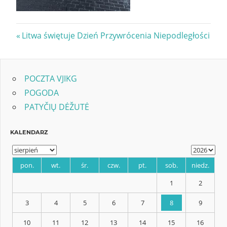
Nawigacja
Previous
Litwa świętuje Dzień Przywrócenia Niepodległości
Post:
wpisu
POCZTA VJIKG
POGODA
PATYČIŲ DĖŽUTĖ