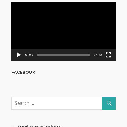
Odtwarzacz
video
00:00
01:10
FACEBOOK