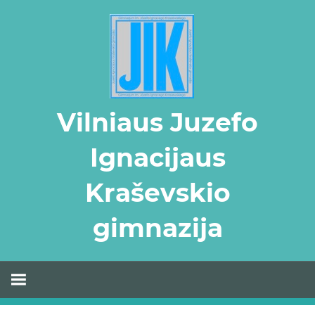
Skip
to
content
Vilniaus Juzefo
Ignacijaus
Kraševskio
gimnazija