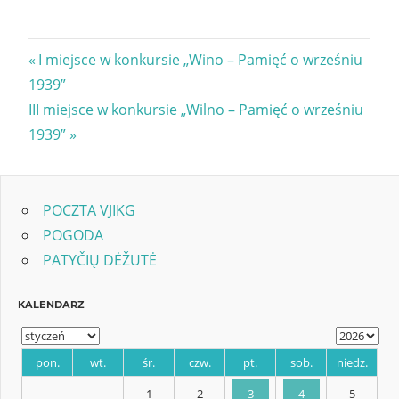
Nawigacja
Previous
I miejsce w konkursie „Wino – Pamięć o wrześniu
Post:
1939”
wpisu
Next
III miejsce w konkursie „Wilno – Pamięć o wrześniu
Post:
1939”
POCZTA VJIKG
POGODA
PATYČIŲ DĖŽUTĖ