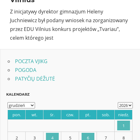
Z inicjatywy dyrektor gimnazjum Heleny
Juchniewicz był podany wniosek na zorganizowany
przez EDU Vilnius konkurs projektów „Tvariau”,
celem którego jest
POCZTA VJIKG
POGODA
PATYČIŲ DĖŽUTĖ