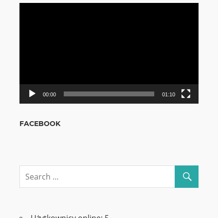
Odtwarzacz
video
00:00
01:10
FACEBOOK