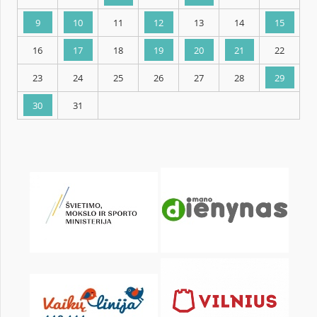
KALENDARZ
pon.
wt.
śr.
czw.
pt.
sob.
2
3
4
5
6
7