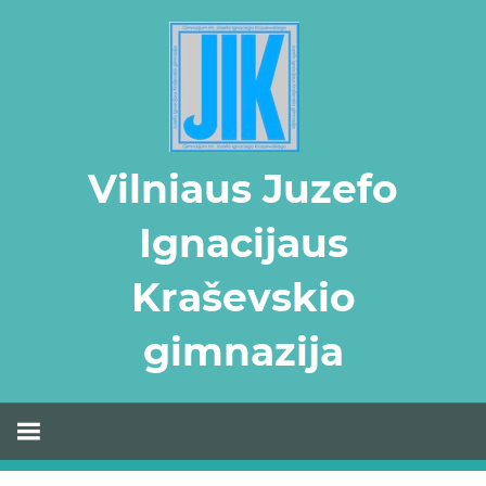
Skip
to
content
Vilniaus Juzefo
Ignacijaus
Kraševskio
gimnazija