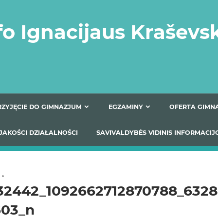
fo Ignacijaus Kraševs
PRZYJĘCIE DO GIMNAZJUM
EGZAMINY
O
YNIKI JAKOŚCI DZIAŁALNOŚCI
SAVIVALDYBĖS VIDINIS
32442_1092662712870788_632
603_n