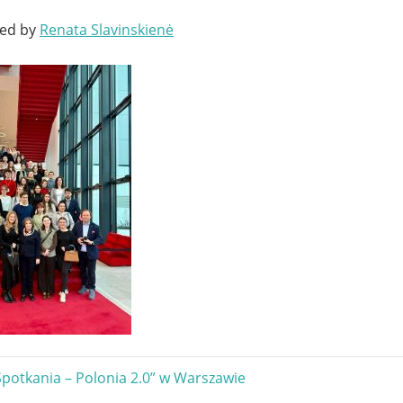
ted by
Renata Slavinskienė
gacja
„Spotkania – Polonia 2.0” w Warszawie