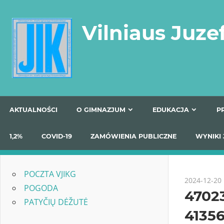
Skip
to
Vilniaus Juze
content
AKTUALNOŚCI
O GIMNAZJUM
EDUKACJA
1,2%
COVID-19
ZAMÓWIENIA PUBLICZNE
W
POCZTA VJIKG
2024-12-20
POGODA
4702
PATYČIŲ DĖŽUTĖ
4135