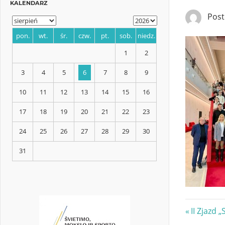
Pos
KALENDARZ
pon.
wt.
śr.
czw.
pt.
sob.
niedz.
1
2
3
4
5
6
7
8
9
10
11
12
13
14
15
16
17
18
19
20
21
22
23
Nawi
Previous
II Zjazd 
24
25
26
27
28
29
30
Post: