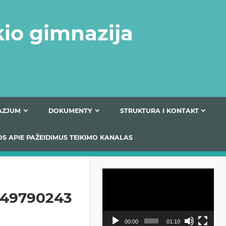
kio gimnazija
FERTA GIMNAZJUM
DOKUMENTY
STRUKTURA
 INFORMACIJOS APIE PAŽEIDIMUS TEIKIMO KANALAS
Odtwarzacz
video
849790243
00:00
01:10