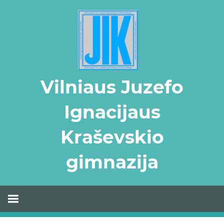
Skip
to
content
Vilniaus Juzefo
Ignacijaus
Kraševskio
gimnazija