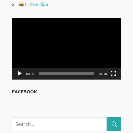
Lietuviškai
Odtwarzacz
video
00:00
01:10
FACEBOOK