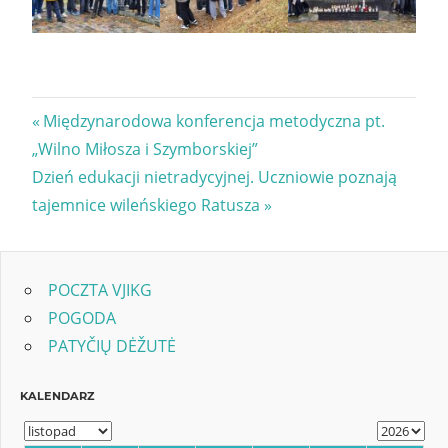
Nawigacja
Previous
Międzynarodowa konferencja metodyczna pt.
Post:
„Wilno Miłosza i Szymborskiej”
wpisu
Next
Dzień edukacji nietradycyjnej. Uczniowie poznają
Post:
tajemnice wileńskiego Ratusza
POCZTA VJIKG
POGODA
PATYČIŲ DĖŽUTĖ