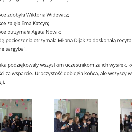
sce zdobyła Wiktoria Widewicz;
sce zajęła Ema Katcyn;
sce otrzymała Agata Nowik;
ę pocieszenia otrzymała Miłana Dijak za doskonałą recyta
nė sargyba“.
ika podziękowały wszystkim uczestnikom za ich wysiłek, kom
ci za wsparcie. Uroczystość dobiegła końca, ale wszyscy wy
ji.