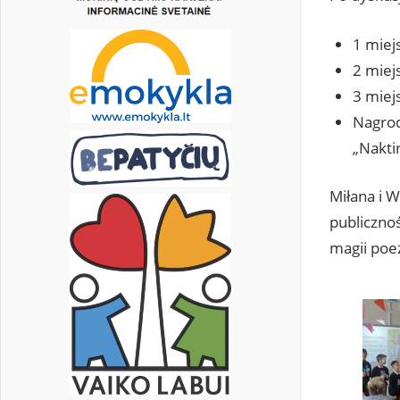
1 miej
2 miej
3 miej
Nagrod
„Nakti
Miłana i W
publicznoś
magii poez