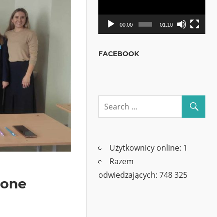
00:00
01:10
FACEBOOK
Użytkownicy online:
1
Razem
odwiedzających:
748 325
cone