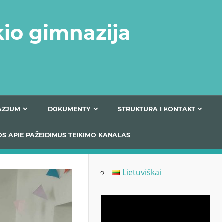
kio gimnazija
FERTA GIMNAZJUM
DOKUMENTY
STRUKTURA
 INFORMACIJOS APIE PAŽEIDIMUS TEIKIMO KANALAS
Lietuviškai
Odtwarzacz
video