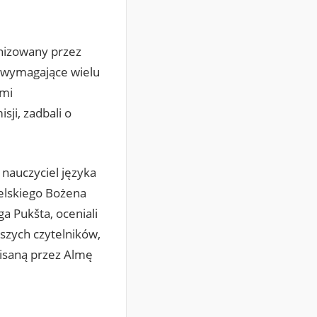
nizowany przez
e wymagające wielu
ami
sji, zadbali o
, nauczyciel języka
ielskiego Bożena
ga Pukšta, oceniali
pszych czytelników,
pisaną przez Almę