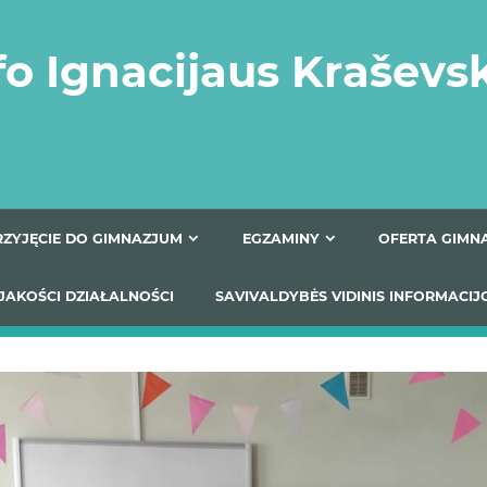
fo Ignacijaus Kraševs
PRZYJĘCIE DO GIMNAZJUM
EGZAMINY
O
YNIKI JAKOŚCI DZIAŁALNOŚCI
SAVIVALDYBĖS VIDINIS