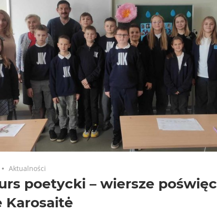
Aktualności
rs poetycki – wiersze poświę
 Karosaitė