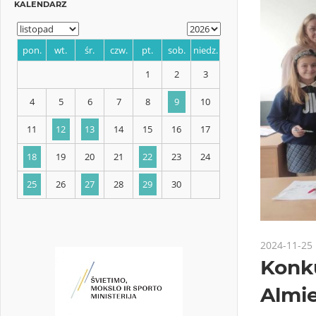
KALENDARZ
pon.
wt.
śr.
czw.
pt.
sob.
niedz.
1
2
3
4
5
6
7
8
9
10
11
12
13
14
15
16
17
2024-11-25
Konku
18
19
20
21
22
23
24
Almie
25
26
27
28
29
30