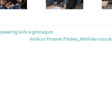
gacja
mpwering Girls w gimnazjum
Next
Konkurs Piosenki Polskiej „Wileńska nuta do
u
Post: