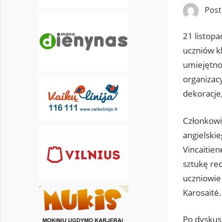
Pos
21 listop
uczniów k
umiejętnoś
organizacy
dekoracje,
Członkowie
angielskie
Vincaitien
sztukę rec
uczniowie
Karosaitė.
Po dyskusj