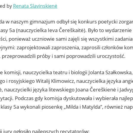
ted by
Renata Slavinskienė
ada w naszym gimnazjum odbył się konkurs poetycki zorga
lasy 5a (nauczycielka Ieva Čereškaitė). Było to wydarzeni
ci, ponieważ uczniowie sami zajęli się wszystkimi zadani
jnymi: zaprojektowali zaproszenia, zaprosili członków komi
 przeprowadzili próby i sami poprowadzili uroczystość.
 komisji, nauczycielka teatru i biologii Jolanta Szałkowska
go i rosyjskiego Witalij Klimowicz, nauczycielka języka ang
ė, nauczycielki języka litewskiego Joana Čereškienė i Jadvy
ytacji. Podczas gdy komisja dyskutowała i wybierała najle
 klasy 5a wykonali piosenkę „Milda i Matylda”, również na
i jury ogłosiło najlepszych recytatorów: