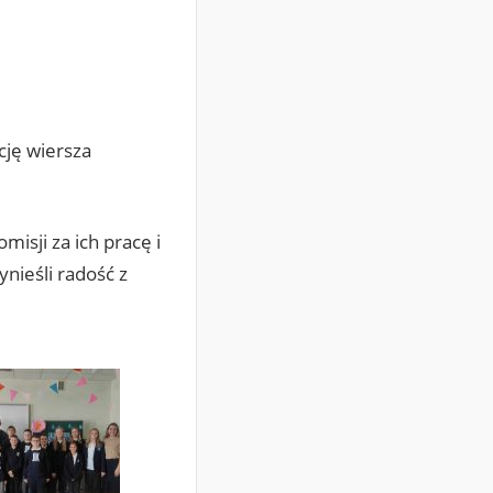
cję wiersza
isji za ich pracę i
nieśli radość z