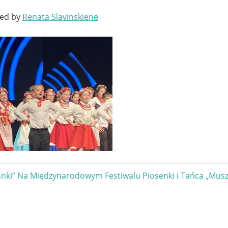
ted by
Renata Slavinskienė
gacja
snki” Na Międzynarodowym Festiwalu Piosenki i Tańca „Musze
u