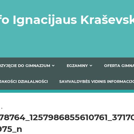
fo Ignacijaus Kraševs
PRZYJĘCIE DO GIMNAZJUM
EGZAMINY
O
YNIKI JAKOŚCI DZIAŁALNOŚCI
SAVIVALDYBĖS VIDINIS
78764_1257986855610761_3717
975_n