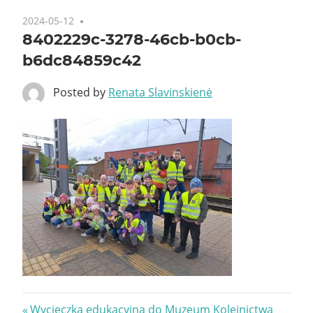
2024-05-12
8402229c-3278-46cb-b0cb-
b6dc84859c42
Posted by
Renata Slavinskienė
Nawigacja
Previous
Wycieczka edukacyjna do Muzeum Kolejnictwa