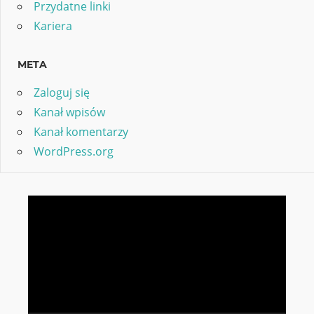
Przydatne linki
Kariera
META
Zaloguj się
Kanał wpisów
Kanał komentarzy
WordPress.org
Odtwarzacz
video