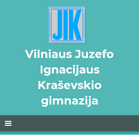
Skip
to
content
Vilniaus Juzefo
Ignacijaus
Kraševskio
gimnazija