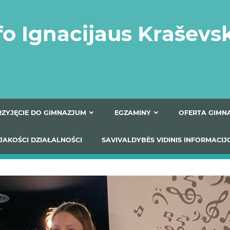
fo Ignacijaus Kraševs
PRZYJĘCIE DO GIMNAZJUM
EGZAMINY
O
YNIKI JAKOŚCI DZIAŁALNOŚCI
SAVIVALDYBĖS VIDINIS