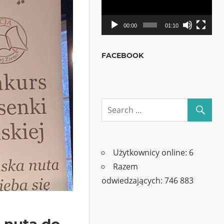
00:00
01:10
FACEBOOK
Użytkownicy online:
6
Razem
odwiedzających:
746 883
 nuta do