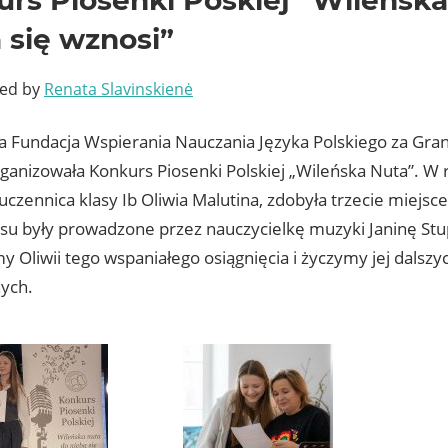
 się wznosi”
ted by
Renata Slavinskienė
ia Fundacja Wspierania Nauczania Języka Polskiego za Gra
rganizowała Konkurs Piosenki Polskiej „Wileńska Nuta”. W
czennica klasy Ib Oliwia Malutina, zdobyła trzecie miejsc
su były prowadzone przez nauczycielkę muzyki Janinę Stu
y Oliwii tego wspaniałego osiągnięcia i życzymy jej dalsz
nych.