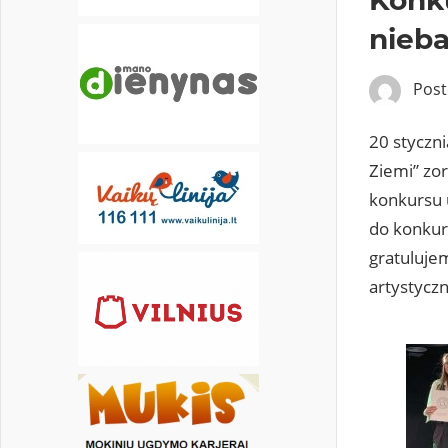
nieba
Pos
20 styczn
Ziemi” zo
konkursu u
do konkur
gratulujem
artystycz