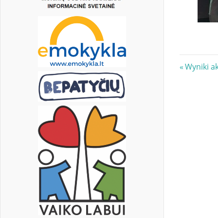
Nawi
Previous
Wyniki ak
Post:
wpis