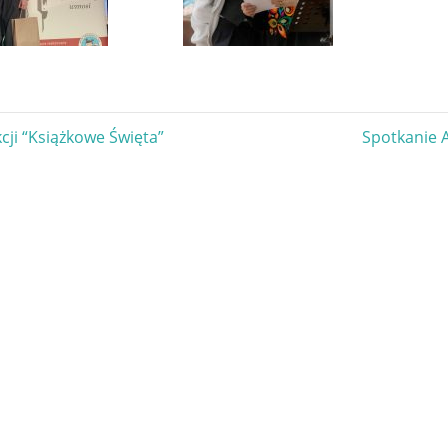
gacja
Next
cji “Książkowe Święta”
Spotkanie 
Post:
u