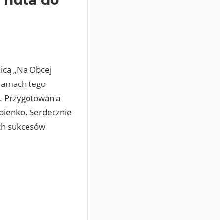
nicą „Na Obcej
 ramach tego
e. Przygotowania
pienko. Serdecznie
ych sukcesów