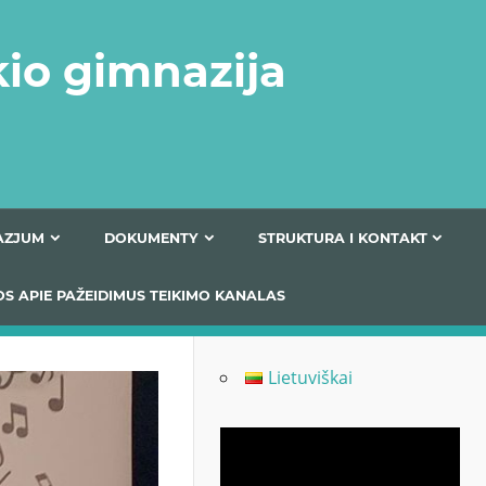
kio gimnazija
FERTA GIMNAZJUM
DOKUMENTY
STRUKTURA
 INFORMACIJOS APIE PAŽEIDIMUS TEIKIMO KANALAS
Lietuviškai
Odtwarzacz
video