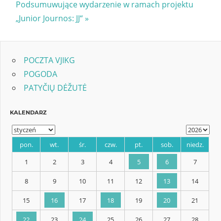
Next
Podsumuwujące wydarzenie w ramach projektu
Post:
„Junior Journos: JJ“
POCZTA VJIKG
POGODA
PATYČIŲ DĖŽUTĖ