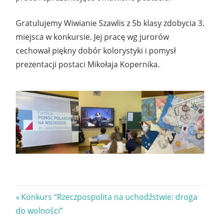
Gratulujemy Wiwianie Szawlis z 5b klasy zdobycia 3.
miejsca w konkursie. Jej pracę wg jurorów
cechował piękny dobór kolorystyki i pomysł
prezentacji postaci Mikołaja Kopernika.
Nawigacja
Previous
Konkurs “Rzeczpospolita na uchodźstwie: droga
Post:
do wolności”
wpisu