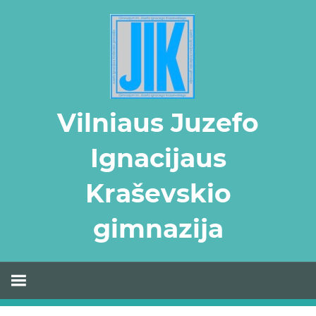
Skip
to
content
Vilniaus Juzefo
Ignacijaus
Kraševskio
gimnazija