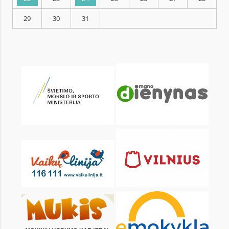
KALENDARZ
pon.
wt.
śr.
czw.
pt.
sob.
1
2
3
4
5
6