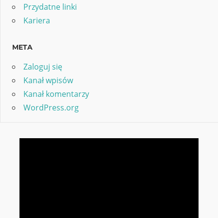
Przydatne linki
Kariera
META
Zaloguj się
Kanał wpisów
Kanał komentarzy
WordPress.org
Odtwarzacz
video