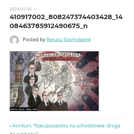
2024-01-05
410917002_808247374403428_14
08463785912490675_n
Posted by
Renata Slavinskienė
Nawigacja
Previous
Konkurs “Rzeczpospolita na uchodźstwie: droga
Post: