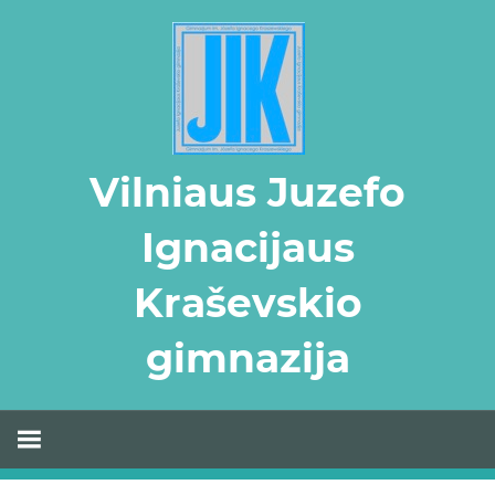
Skip
to
content
Vilniaus Juzefo
Ignacijaus
Kraševskio
gimnazija