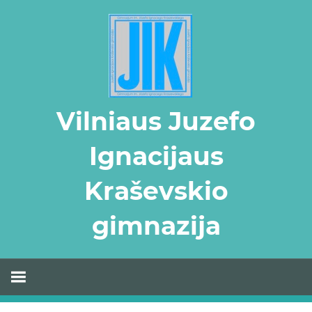
Skip
to
content
Vilniaus Juzefo
Ignacijaus
Kraševskio
gimnazija