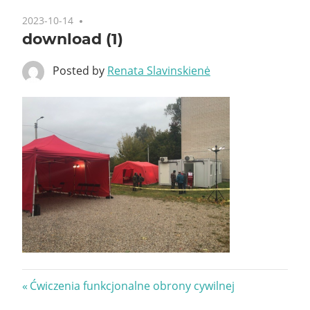
2023-10-14
download (1)
Posted by
Renata Slavinskienė
Nawigacja
Previous
Ćwiczenia funkcjonalne obrony cywilnej
Post: