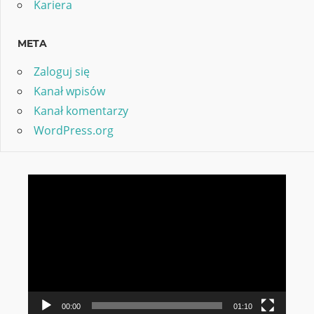
Kariera
META
Zaloguj się
Kanał wpisów
Kanał komentarzy
WordPress.org
Odtwarzacz
video
00:00
01:10