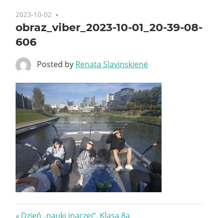
2023-10-02
obraz_viber_2023-10-01_20-39-08-
606
Posted by
Renata Slavinskienė
Nawigacja
Previous
Dzień „nauki inaczej“. Klasa 8a