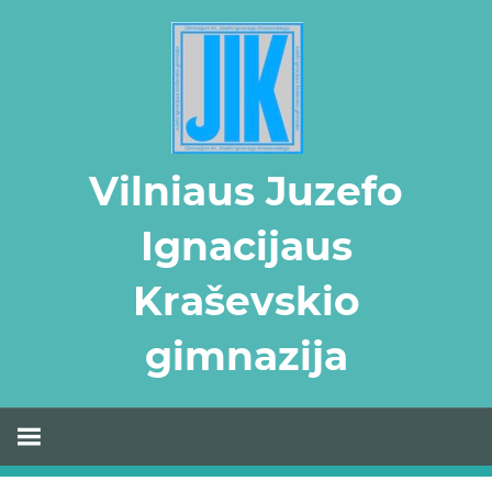
Skip
to
content
Vilniaus Juzefo
Ignacijaus
Kraševskio
gimnazija