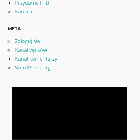
Przydatne linki
Kariera
META
Zaloguj się
Kanał wpisów
Kanał komentarzy
WordPress.org
Odtwarzacz
video