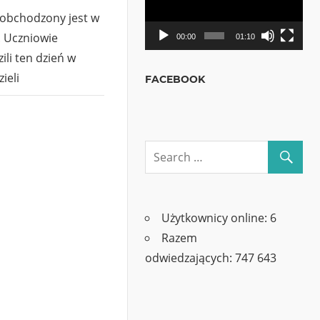
 obchodzony jest w
. Uczniowie
00:00
01:10
li ten dzień w
ieli
FACEBOOK
Użytkownicy online:
6
Razem
odwiedzających:
747 643