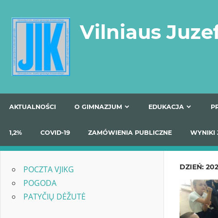
Skip
to
Vilniaus Juze
content
AKTUALNOŚCI
O GIMNAZJUM
EDUKACJA
1,2%
COVID-19
ZAMÓWIENIA PUBLICZNE
W
DZIEŃ:
202
POCZTA VJIKG
POGODA
PATYČIŲ DĖŽUTĖ