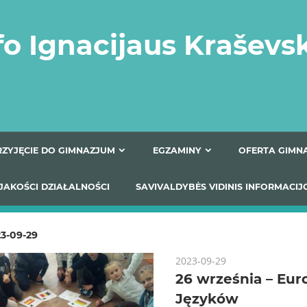
fo Ignacijaus Kraševs
PRZYJĘCIE DO GIMNAZJUM
EGZAMINY
O
YNIKI JAKOŚCI DZIAŁALNOŚCI
SAVIVALDYBĖS VIDINIS
3-09-29
2023-09-29
26 września – Eur
Języków