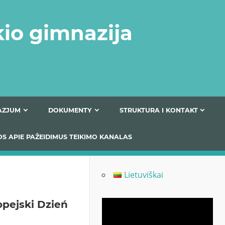
kio gimnazija
FERTA GIMNAZJUM
DOKUMENTY
STRUKTURA
 INFORMACIJOS APIE PAŽEIDIMUS TEIKIMO KANALAS
Lietuviškai
opejski Dzień
Odtwarzacz
video