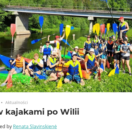
Aktualności
 kajakami po Wilii
ted by
Renata Slavinskienė