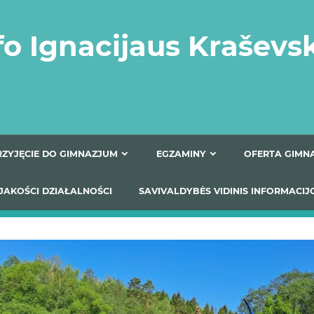
fo Ignacijaus Kraševs
PRZYJĘCIE DO GIMNAZJUM
EGZAMINY
O
YNIKI JAKOŚCI DZIAŁALNOŚCI
SAVIVALDYBĖS VIDINIS