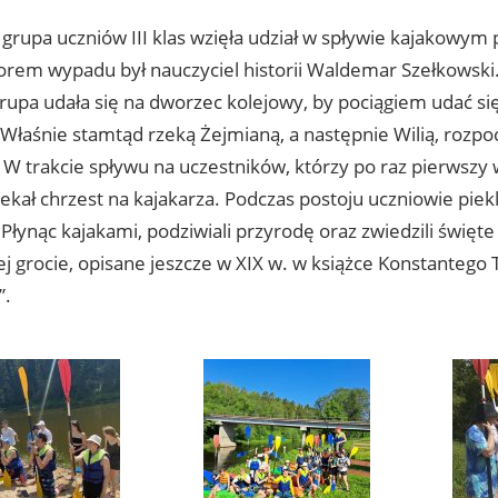
grupa uczniów III klas wzięła udział w spływie kajakowym p
orem wypadu był nauczyciel historii Waldemar Szełkowsk
rupa udała się na dworzec kolejowy, by pociągiem udać si
Właśnie stamtąd rzeką Żejmianą, a następnie Wilią, rozpoc
 W trakcie spływu na uczestników, którzy po raz pierwszy 
ekał chrzest na kajakarza. Podczas postoju uczniowie piekli
. Płynąc kajakami, podziwiali przyrodę oraz zwiedzili święt
j grocie, opisane jeszcze w XIX w. w książce Konstantego 
”.