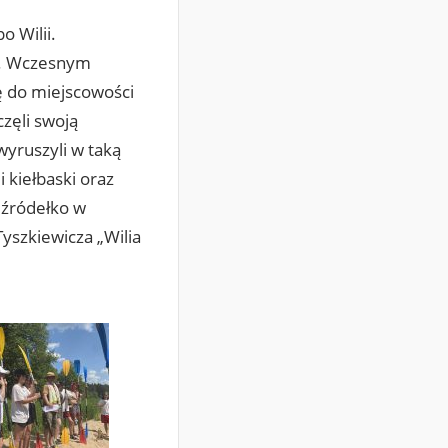
o Wilii.
i. Wczesnym
ę do miejscowości
zęli swoją
wyruszyli w taką
 kiełbaski oraz
e źródełko w
Tyszkiewicza „Wilia