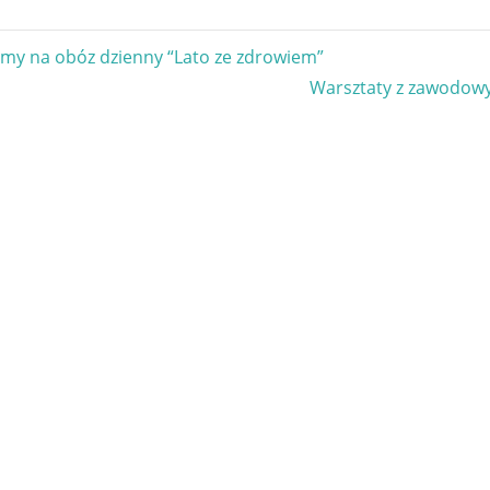
gacja
my na obóz dzienny “Lato ze zdrowiem”
Next
Warsztaty z zawodowy
u
Post: