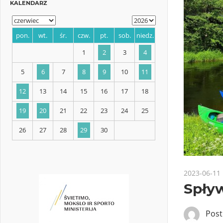
KALENDARZ
pon.
wt.
śr.
czw.
pt.
sob.
niedz.
1
2
3
4
5
6
7
8
9
10
11
12
13
14
15
16
17
18
2023-06-11
Spływ
19
20
21
22
23
24
25
Pos
26
27
28
29
30