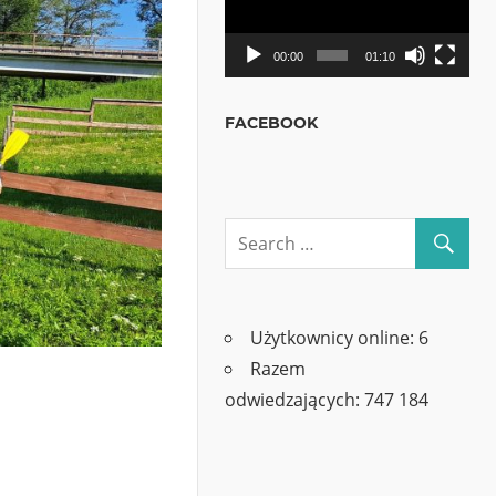
00:00
01:10
FACEBOOK
Użytkownicy online:
6
Razem
odwiedzających:
747 184