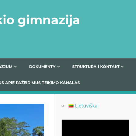
kio gimnazija
FERTA GIMNAZJUM
DOKUMENTY
STRUKTURA
 INFORMACIJOS APIE PAŽEIDIMUS TEIKIMO KANALAS
Lietuviškai
Odtwarzacz
video