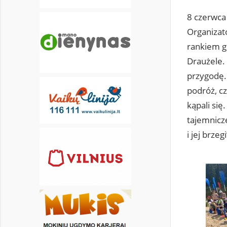
8 czerwca 
Organizat
rankiem g
Draużele. 
przygodę.
podróż, cz
kąpali się
tajemnicze
i jej brzegi