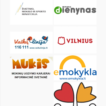
KALENDARZ
pon.
wt.
śr.
czw.
pt.
sob.
1
2
3
5
6
7
8
9
10
12
13
14
15
16
17