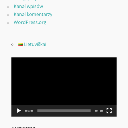
Kanał wpisów
Kanał komentarzy
WordPress.org
Lietuviškai
Odtwarzacz
video
00:00
01:10