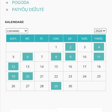
POGODA
PATYČIŲ DĖŽUTĖ