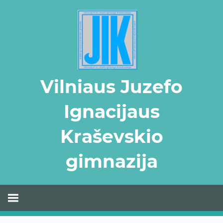
Skip
to
content
Vilniaus Juzefo
Ignacijaus
Kraševskio
gimnazija