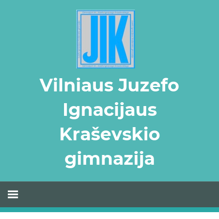
Skip
to
content
Vilniaus Juzefo
Ignacijaus
Kraševskio
gimnazija