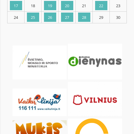
KALENDARZ
pon.
wt.
śr.
czw.
pt.
sob.
1