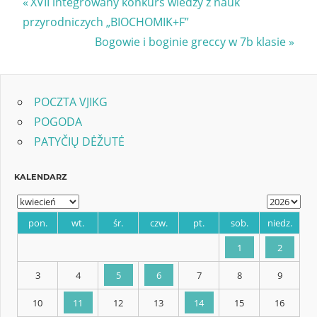
Nawigacja
Previous
XVII integrowany konkurs wiedzy z nauk
Post:
przyrodniczych „BIOCHOMIK+F”
wpisu
Next
Bogowie i boginie greccy w 7b klasie
Post:
POCZTA VJIKG
POGODA
PATYČIŲ DĖŽUTĖ