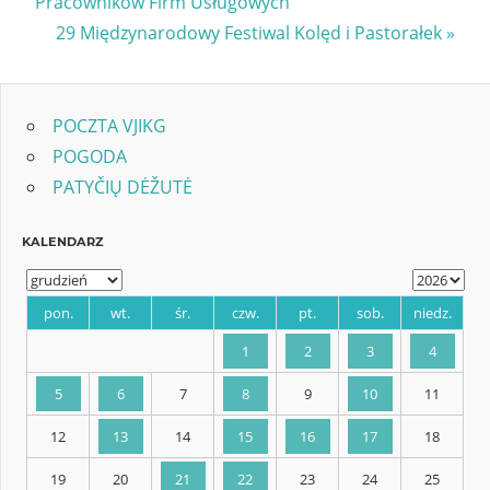
Post:
Pracowników Firm Usługowych
wpisu
Next
29 Międzynarodowy Festiwal Kolęd i Pastorałek
Post:
POCZTA VJIKG
POGODA
PATYČIŲ DĖŽUTĖ