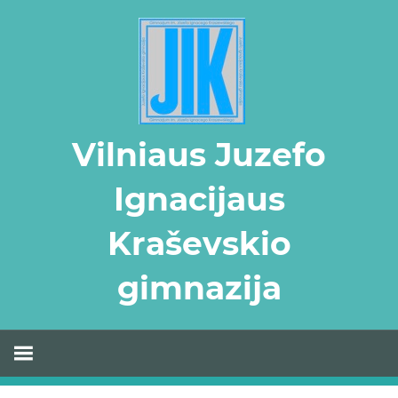
Skip
to
content
Vilniaus Juzefo
Ignacijaus
Kraševskio
gimnazija