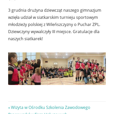
3 grudnia drużyna dziewcząt naszego gimnazjum
wzięła udział w siatkarskim turnieju sportowym
młodzieży polskiej z Wileńszczyzny o Puchar ZPL.
Dziewczyny wywalczyły III miejsce. Gratulacje dla
naszych siatkarek!
Nawigacja
Previous
Wizyta w Ośrodku Szkolenia Zawodowego