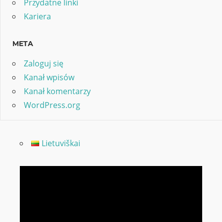
Przydatne linki
Kariera
META
Zaloguj się
Kanał wpisów
Kanał komentarzy
WordPress.org
Lietuviškai
Odtwarzacz
video