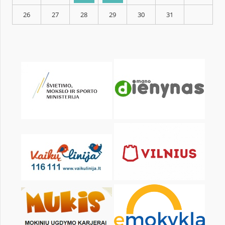
KALENDARZ
pon.
wt.
śr.
czw.
pt.
sob.
1
2
3
5
6
7
8
9
10
12
13
14
15
16
17
19
20
21
22
23
24