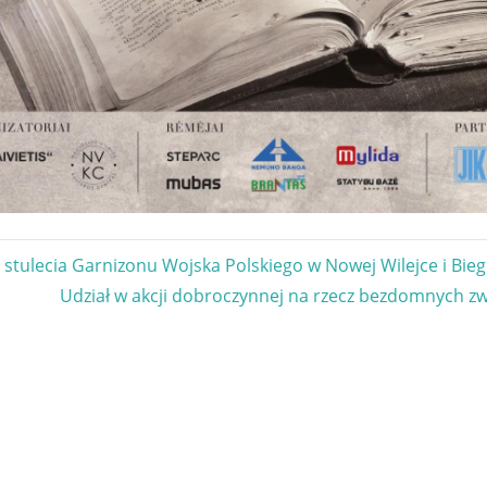
gacja
stulecia Garnizonu Wojska Polskiego w Nowej Wilejce i Bieg
Next
Udział w akcji dobroczynnej na rzecz bezdomnych zw
u
Post: