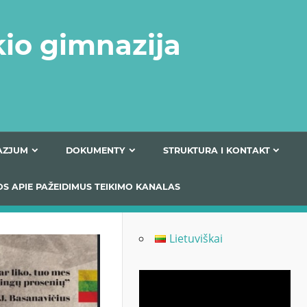
kio gimnazija
FERTA GIMNAZJUM
DOKUMENTY
STRUKTURA
 INFORMACIJOS APIE PAŽEIDIMUS TEIKIMO KANALAS
Lietuviškai
Odtwarzacz
video