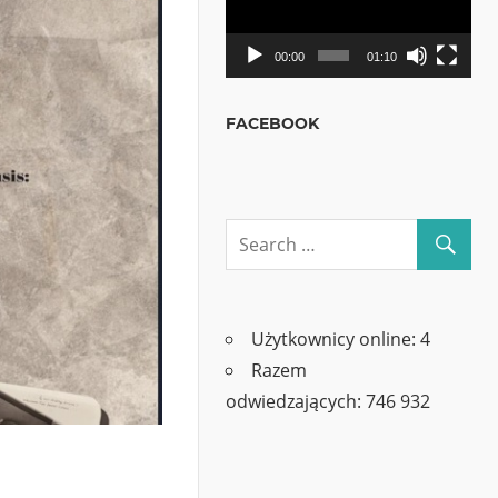
00:00
01:10
FACEBOOK
Użytkownicy online:
4
Razem
odwiedzających:
746 932