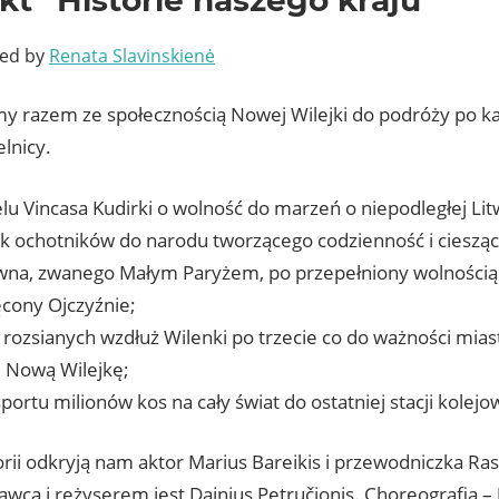
ted by
Renata Slavinskienė
y razem ze społecznością Nowej Wilejki do podróży po kar
elnicy.
lu Vincasa Kudirki o wolność do marzeń o niepodległej Lit
k ochotników do narodu tworzącego codzienność i cieszące
na, zwanego Małym Paryżem, po przepełniony wolnością l
cony Ojczyźnie;
 rozsianych wzdłuż Wilenki po trzecie co do ważności mi
– Nową Wilejkę;
ortu milionów kos na cały świat do ostatniej stacji kolejow
orii odkryją nam aktor Marius Bareikis i przewodniczka Ras
cą i reżyserem jest Dainius Petručionis. Choreografia – J