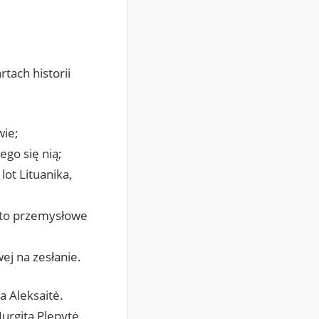
tach historii
wie;
go się nią;
ot Lituanika,
asto przemysłowe
ej na zesłanie.
a Aleksaitė.
urgita Plepytė.