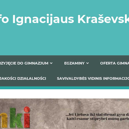
fo Ignacijaus Kraševs
PRZYJĘCIE DO GIMNAZJUM
EGZAMINY
O
YNIKI JAKOŚCI DZIAŁALNOŚCI
SAVIVALDYBĖS VIDINIS