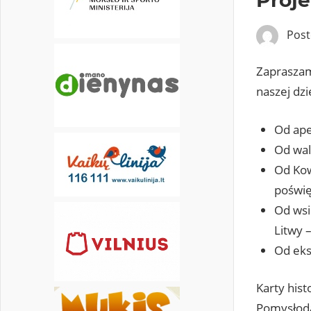
31
Pos
Zapraszam
naszej dzi
Od ape
Od wal
Od Kow
poświę
Od wsi
Litwy 
Od eksp
Karty hist
Pomysłodaw