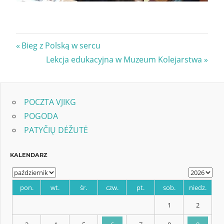
Nawigacja
Previous
Bieg z Polską w sercu
Post:
Next
Lekcja edukacyjna w Muzeum Kolejarstwa
wpisu
Post:
POCZTA VJIKG
POGODA
PATYČIŲ DĖŽUTĖ