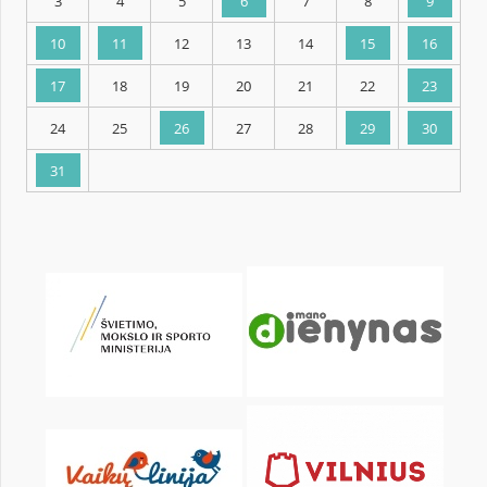
KALENDARZ
pon.
wt.
śr.
czw.
pt.
sob.
1