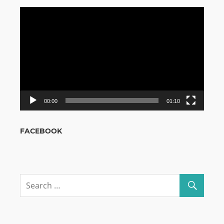
Odtwarzacz
video
00:00
01:10
FACEBOOK