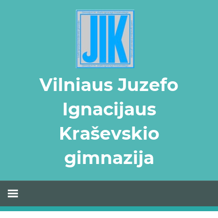
Skip
to
content
Vilniaus Juzefo
Ignacijaus
Kraševskio
gimnazija