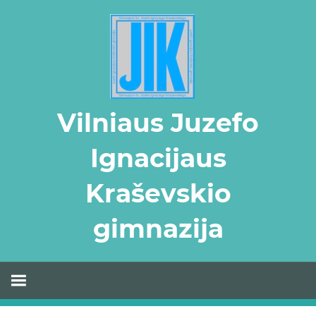
Skip
to
content
Vilniaus Juzefo
Ignacijaus
Kraševskio
gimnazija