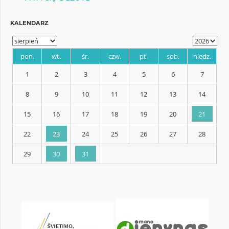
KALENDARZ
pon.
wt.
śr.
czw.
pt.
sob.
1
2
3
4
5
6