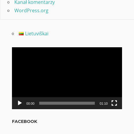
Kanał komentarzy
WordPress.org
Lietuviškai
Odtwarzacz
video
00:00
01:10
FACEBOOK