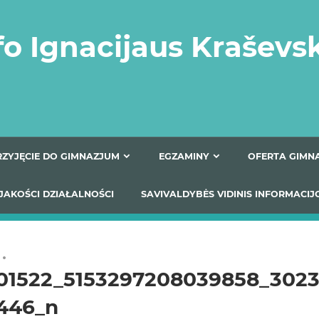
fo Ignacijaus Kraševs
PRZYJĘCIE DO GIMNAZJUM
EGZAMINY
O
YNIKI JAKOŚCI DZIAŁALNOŚCI
SAVIVALDYBĖS VIDINIS
01522_5153297208039858_3023
446_n