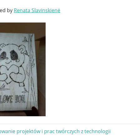
ted by
Renata Slavinskienė
gacja
anie projektów i prac twórczych z technologii