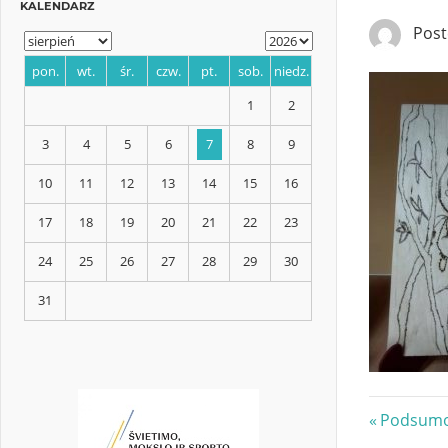
Pos
KALENDARZ
pon.
wt.
śr.
czw.
pt.
sob.
niedz.
1
2
3
4
5
6
7
8
9
10
11
12
13
14
15
16
17
18
19
20
21
22
23
Nawi
Previous
Podsumow
24
25
26
27
28
29
30
Post: