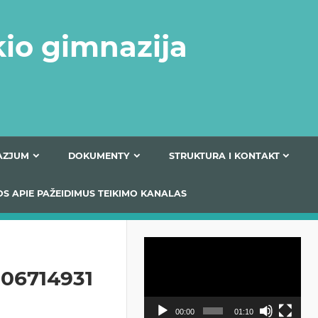
kio gimnazija
FERTA GIMNAZJUM
DOKUMENTY
STRUKTURA
 INFORMACIJOS APIE PAŽEIDIMUS TEIKIMO KANALAS
Odtwarzacz
video
06714931
00:00
01:10