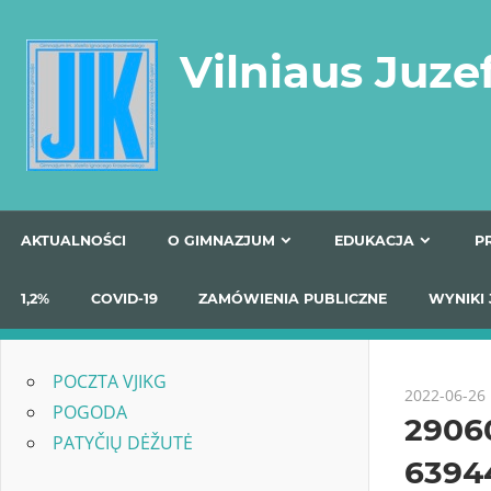
Skip
to
Vilniaus Juze
content
AKTUALNOŚCI
O GIMNAZJUM
EDUKACJA
1,2%
COVID-19
ZAMÓWIENIA PUBLICZNE
W
POCZTA VJIKG
2022-06-26
POGODA
2906
PATYČIŲ DĖŽUTĖ
6394