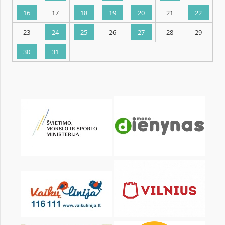
KALENDARZ
pon.
wt.
śr.
czw.
pt.
sob.
2
3
4
5
6
7
9
10
11
12
13
14