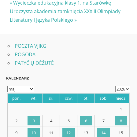
Nawigacja
Previous
Wycieczka edukacyjna klasy 1. na Starówkę
Next
Post:
Uroczysta akademia zamknięcia XXXIII Olimpiady
wpisu
Post:
Literatury i Języka Polskiego
POCZTA VJIKG
POGODA
PATYČIŲ DĖŽUTĖ