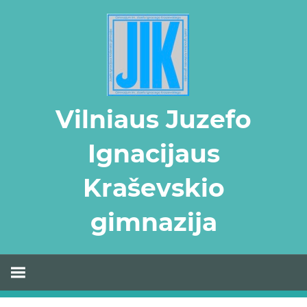
Skip
to
content
Vilniaus Juzefo
Ignacijaus
Kraševskio
gimnazija