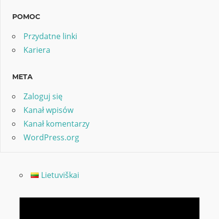
POMOC
Przydatne linki
Kariera
META
Zaloguj się
Kanał wpisów
Kanał komentarzy
WordPress.org
Lietuviškai
Odtwarzacz
video