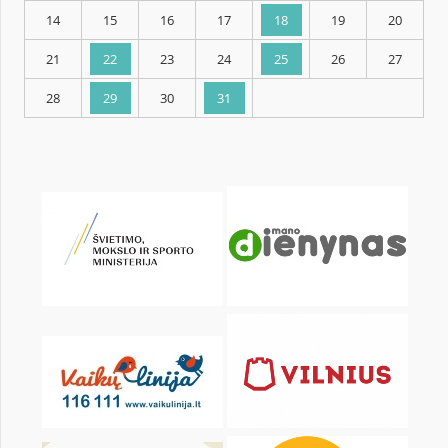
KALENDARZ
pon.
wt.
śr.
czw.
pt.
sob.
1
2
3
4
5
7
8
9
10
11
12