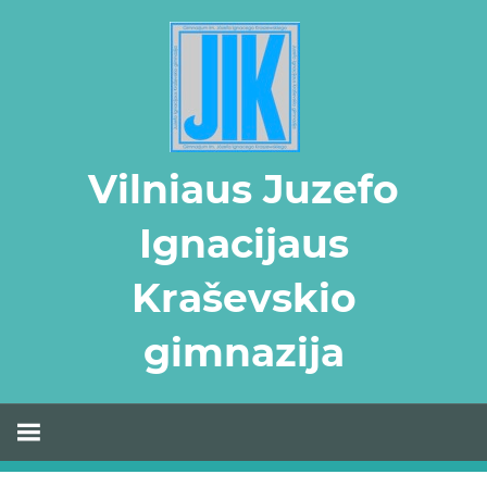
Skip
to
content
Vilniaus Juzefo
Ignacijaus
Kraševskio
gimnazija