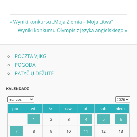
Nawigacja
Previous
Wyniki konkursu „Moja Ziemia – Moja Litwa”
Post:
Next
Wyniki konkursu Olympis z języka angielskiego
wpisu
Post:
POCZTA VJIKG
POGODA
PATYČIŲ DĖŽUTĖ