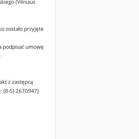
iego (Vilniaus
o zostało przyjęte
nia podpisać umowę
e
akt z zastępcą
: (8-5) 2670947)