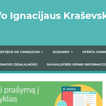
fo Ignacijaus Kraševs
PRZYJĘCIE DO GIMNAZJUM
EGZAMINY
O
YNIKI JAKOŚCI DZIAŁALNOŚCI
SAVIVALDYBĖS VIDINIS