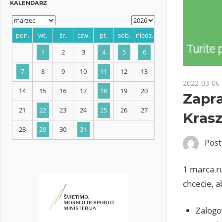
KALENDARZ
2022-03-06
Zapra
pon.
wt.
śr.
czw.
pt.
sob.
niedz.
Kras
1
2
3
4
5
6
Pos
7
8
9
10
11
12
13
1 marca r
14
15
16
17
18
19
20
chcecie, 
21
22
23
24
25
26
27
Zalogo
28
29
30
31