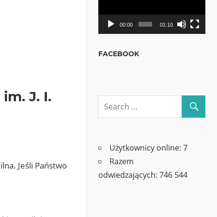
00:00
01:10
FACEBOOK
. J. I.
Użytkownicy online:
7
Razem
lna. Jeśli Państwo
odwiedzających:
746 544