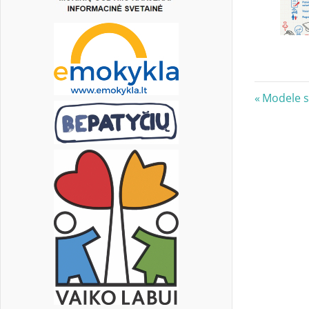
Nawi
Previous
Modele s
Post:
wpis