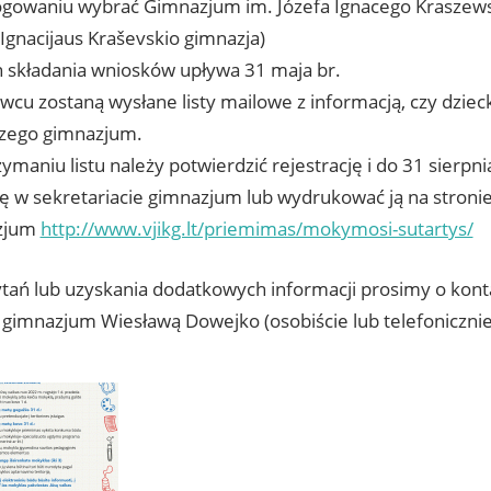
ogowaniu wybrać Gimnazjum im. Józefa Ignacego Kraszewsk
 Ignacijaus Kraševskio gimnazja)
 składania wniosków upływa 31 maja br.
wcu zostaną wysłane listy mailowe z informacją, czy dzieck
zego gimnazjum.
zymaniu listu należy potwierdzić rejestrację i do 31 sierp
ę w sekretariacie gimnazjum lub wydrukować ją na stroni
zjum
http://www.vjikg.lt/priemimas/mokymosi-sutartys/
ytań lub uzyskania dodatkowych informacji prosimy o kont
 gimnazjum Wiesławą Dowejko (osobiście lub telefonicznie