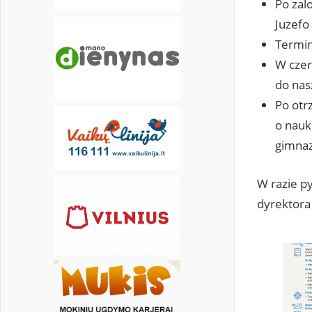
Po zal
Juzefo
Termin
W czer
do nas
Po otr
o nauk
gimna
W razie p
dyrektora