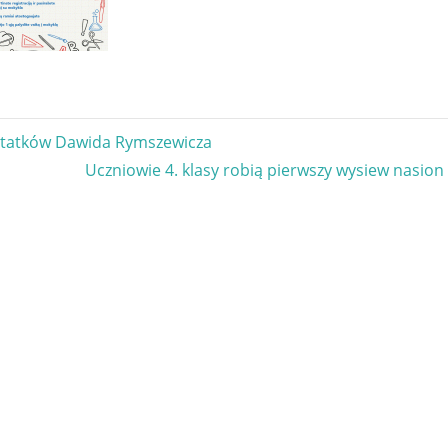
gacja
tatków Dawida Rymszewicza
Next
Uczniowie 4. klasy robią pierwszy wysiew nasion 
u
Post: