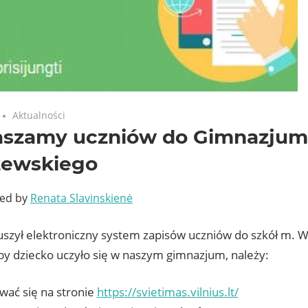
Aktualności
szamy uczniów do Gimnazjum im
zewskiego
ted by
Renata Slavinskienė
uszył elektroniczny system zapisów uczniów do szkół m. Wi
aby dziecko uczyło się w naszym gimnazjum, należy:
wać się na stronie
https://svietimas.vilnius.lt/