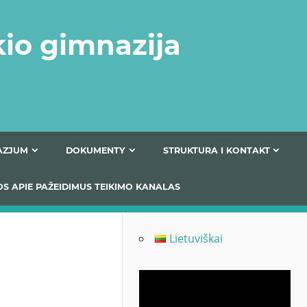
kio gimnazija
FERTA GIMNAZJUM
DOKUMENTY
STRUKTURA
 INFORMACIJOS APIE PAŽEIDIMUS TEIKIMO KANALAS
Lietuviškai
Odtwarzacz
video